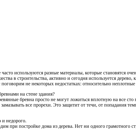
е часто используются разные материалы, которые становятся оч
ества в строительства, активно и сегодня используется дерево, 
с поговорим не некоторых недостатках: относительно неплотные
бревнами на стене здания?
еревянные бревна просто не могут ложиться вплотную на все ст
замазывать все прорехи. Это защитит от течи, от попадания тем
 и недорого.
дим при постройке дома из дерева. Нет ни одного грамотного стр