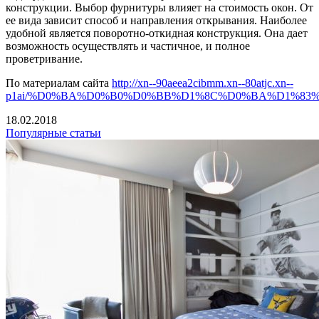
конструкции. Выбор фурнитуры влияет на стоимость окон. От
ее вида зависит способ и направления открывания. Наиболее
удобной является поворотно-откидная конструкция. Она дает
возможность осуществлять и частичное, и полное
проветривание.
По материалам сайта
http://xn--90aeea2cibmm.xn--80atjc.xn--
p1ai/%D0%BA%D0%B0%D0%BB%D1%8C%D0%BA%D1%83
18.02.2018
Популярные статьи