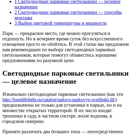
1
Светодиодные парковые светильники — целевое
назначение
2
Светодиодные парковые светильники — способы
монтажа
3
Выбор цветовой температуры и мощности
Парк — прекрасное место, где можно прогуляться и
отдохнуть. Но в вечернее время суток без искусственного
освещения просто не обойтись.
В этой статье мы предложим
вам рекомендации по выбору светодиодных парковых
светильников, которые помогут обзавестись хорошими
предложениями по разумной цене.
Светодиодные парковые светильники
— целевое назначение
Изначально светодиодные парковые светильники (как эти
http://longlifelight.ru/catalog/sadovo-parkovye-svetilniki-lll/
)
предназначены не только для установки в парках, но и на
множестве открытых территорий. В их число входят
тропинки в саду, в частном секторе, возле водоема, в
городском скверике.
Принято различать два больших типа — непосредственно