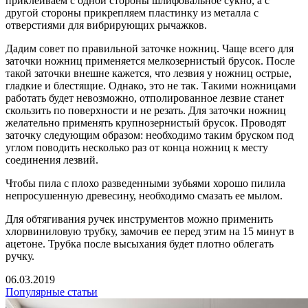
приклеиваем с одной стороны шлифовальное сукно, а с
другой стороны прикрепляем пластинку из металла с
отверстиями для вибрирующих рычажков.
Дадим совет по правильной заточке ножниц. Чаще всего для
заточки ножниц применяется мелкозернистый брусок. После
такой заточки внешне кажется, что лезвия у ножниц острые,
гладкие и блестящие. Однако, это не так. Такими ножницами
работать будет невозможно, отполированное лезвие станет
скользить по поверхности и не резать. Для заточки ножниц
желательно применять крупнозернистый брусок. Проводят
заточку следующим образом: необходимо таким бруском под
углом поводить несколько раз от конца ножниц к месту
соединения лезвий.
Чтобы пила с плохо разведенными зубьями хорошо пилила
непросушенную древесину, необходимо смазать ее мылом.
Для обтягивания ручек инструментов можно применить
хлорвиниловую трубку, замочив ее перед этим на 15 минут в
ацетоне. Трубка после высыхания будет плотно облегать
ручку.
06.03.2019
Популярные статьи