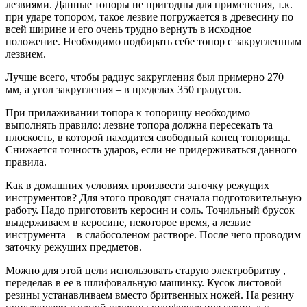
лезвиями.
Данные топоры не пригодны для применения, т.к.
при ударе топором, такое лезвие погружается в древесину по
всей ширине и его очень трудно вернуть в исходное
положение. Необходимо подбирать себе топор с закругленным
лезвием.
Лучше всего, чтобы радиус закругления был примерно 270
мм, а угол закругления – в пределах 350 градусов.
При прилаживании топора к топорищу необходимо
выполнять правило: лезвие топора должна пересекать та
плоскость, в которой находится свободный конец топорища.
Снижается точность ударов, если не придерживаться данного
правила.
Как в домашних условиях произвести заточку режущих
инструментов? Для этого проводят сначала подготовительную
работу. Надо приготовить керосин и соль. Точильный брусок
выдерживаем в керосине, некоторое время, а лезвие
инструмента – в слабосоленом растворе. После чего проводим
заточку режущих предметов.
Можно для этой цели использовать старую электробритву ,
переделав в ее в шлифовальную машинку. Кусок листовой
резины устанавливаем вместо бритвенных ножей. На резину