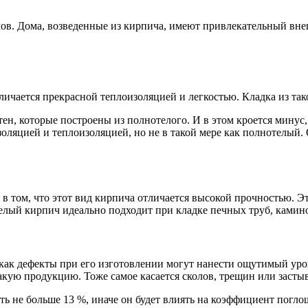
лов. Дома, возведенные из кирпича, имеют привлекательный вн
чается прекрасной теплоизоляцией и легкостью. Кладка из тако
тен, которые построены из полнотелого. И в этом кроется минус
изоляцией и теплоизоляцией, но не в такой мере как полнотелый
в том, что этот вид кирпича отличается высокой прочностью. Э
елый кирпич идеально подходит при кладке печных труб, камино
ак дефекты при его изготовлении могут нанести ощутимый урон
 такую продукцию. Тоже самое касается сколов, трещин или заст
ть не больше 13 %, иначе он будет влиять на коэффициент погл