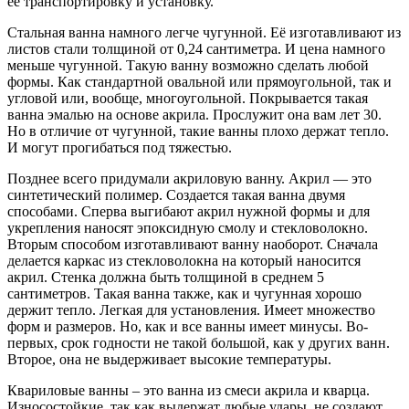
ее транспортировку и установку.
Стальная ванна намного легче чугунной. Её изготавливают из
листов стали толщиной от 0,24 сантиметра. И цена намного
меньше чугунной. Такую ванну возможно сделать любой
формы. Как стандартной овальной или прямоугольной, так и
угловой или, вообще, многоугольной. Покрывается такая
ванна эмалью на основе акрила. Прослужит она вам лет 30.
Но в отличие от чугунной, такие ванны плохо держат тепло.
И могут прогибаться под тяжестью.
Позднее всего придумали акриловую ванну. Акрил — это
синтетический полимер. Создается такая ванна двумя
способами. Сперва выгибают акрил нужной формы и для
укрепления наносят эпоксидную смолу и стекловолокно.
Вторым способом изготавливают ванну наоборот. Сначала
делается каркас из стекловолокна на который наносится
акрил. Стенка должна быть толщиной в среднем 5
сантиметров. Такая ванна также, как и чугунная хорошо
держит тепло. Легкая для установления. Имеет множество
форм и размеров. Но, как и все ванны имеет минусы. Во-
первых, срок годности не такой большой, как у других ванн.
Второе, она не выдерживает высокие температуры.
Квариловые ванны – это ванна из смеси акрила и кварца.
Износостойкие, так как выдержат любые удары, не создают