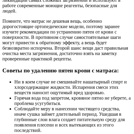
ликвидации самых сложных загрязнений и используют в
работе современные моющие реагенты, безопасные для
людей.
Помните, что матрас не дешевая вещь, особенно
дорогостоящие ортопедические модели, поэтому заранее
изучите рекомендации по устранению пятен от крови с
поверхности. В противном случае самостоятельные шаги
могут привести к обратному эффекту, а вещь будет
безвозвратно испорчена. Второй шанс вещи даст правильная
очистка места загрязнения, достаточно взять на заметку
проверенные практикой рецепты.
Советы по удалению пятен крови с матраса:
Ни в коем случае не смешивайте нашатырный спирт и
хлорсодержащие жидкости. Испарения смеси этих
веществ наносит ощутимый вред здоровью.
Горячая вода под запретом, кровяное пятно не уберете, а
проблема усугубиться.
Соблюдайте меру в нанесении чистящего средства,
иначе сушка займет длительный период. Ушедшая в
глубинные слои влага создает питательную среду для
появления плесени и всех вытекающих из этого
последствий.