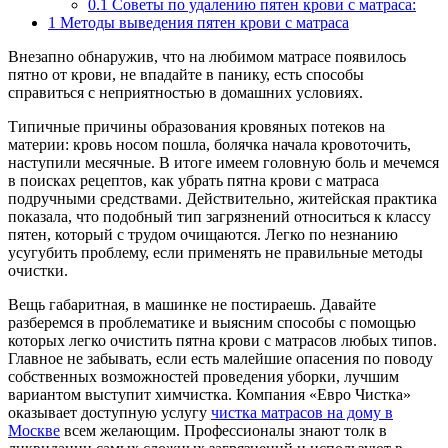
0.1
Советы по удалению пятен крови с матраса:
1
Методы выведения пятен крови с матраса
Внезапно обнаружив, что на любимом матрасе появилось
пятно от крови, не впадайте в панику, есть способы
справиться с неприятностью в домашних условиях.
Типичные причины образования кровяных потеков на
материи: кровь носом пошла, болячка начала кровоточить,
наступили месячные. В итоге имеем головную боль и мечемся
в поисках рецептов, как убрать пятна крови с матраса
подручными средствами. Действительно, житейская практика
показала, что подобный тип загрязнений относиться к классу
пятен, который с трудом очищаются. Легко по незнанию
усугубить проблему, если применять не правильные методы
очистки.
Вещь габаритная, в машинке не постираешь. Давайте
разберемся в проблематике и выясним способы с помощью
которых легко очистить пятна крови с матрасов любых типов.
Главное не забывать, если есть малейшие опасения по поводу
собственных возможностей проведения уборки, лучшим
вариантом выступит химчистка. Компания «Евро Чистка»
оказывает доступную услугу
чистка матрасов на дому в
Москве
всем желающим. Профессионалы знают толк в