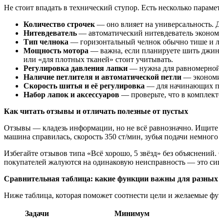
Не стоит впадать в технический ступор. Есть несколько параме
Количество строчек
— оно влияет на универсальность. Д
Нитевдеватель
— автоматический нитевдеватель экономи
Тип челнока
— горизонтальный челнок обычно тише и ле
Мощность мотора
— важна, если планируете шить джинс
или «для плотных тканей» стоит учитывать.
Регулировка давления лапки
— нужна для равномерной 
Наличие петлителя и автоматической петли
— экономит
Скорость шитья и её регулировка
— для начинающих пр
Набор лапок и аксессуаров
— проверьте, что в комплект
Как читать отзывы и отличать полезные от пустых
Отзывы — кладезь информации, но не всё равнозначно. Ищите 
машина справилась, скорость 350 ст/мин, зубья подачи немного
Избегайте отзывов типа «Всё хорошо, 5 звёзд» без объяснений
покупателей жалуются на одинаковую неисправность — это си
Сравнительная таблица: какие функции важны для разных 
Ниже таблица, которая поможет соотнести цели и желаемые фу
Задачи
Минимум