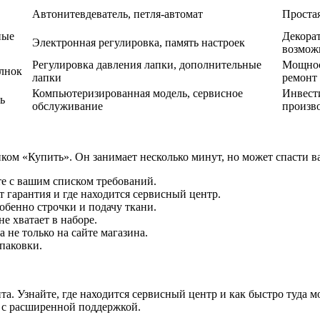
Автонитевдеватель, петля-автомат
Проста
ные
Декора
Электронная регулировка, память настроек
возмож
Регулировка давления лапки, дополнительные
Мощнос
лнок
лапки
ремонт
Компьютеризированная модель, сервисное
Инвести
ь
обслуживание
произв
ом «Купить». Он занимает несколько минут, но может спасти ва
те с вашим списком требований.
т гарантия и где находится сервисный центр.
бенно строчки и подачу ткани.
е хватает в наборе.
не только на сайте магазина.
упаковки.
а. Узнайте, где находится сервисный центр и как быстро туда 
ь с расширенной поддержкой.