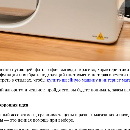
нно пугающей: фотография выглядит красиво, характеристики —
функции и выбрать подходящий инструмент, не теряя времени на 
треть в отзывах, чтобы
купить швейную машину в интернет маг
алгоритм и чеклист: пройдя его, вы будете понимать, зачем вам
хорошая идея
лный ассортимент, сравниваете цены в разных магазинах и наход
ны — это ценная помощь при выборе.
 правда в том, что часть отзывов неинформативна, но среди ни