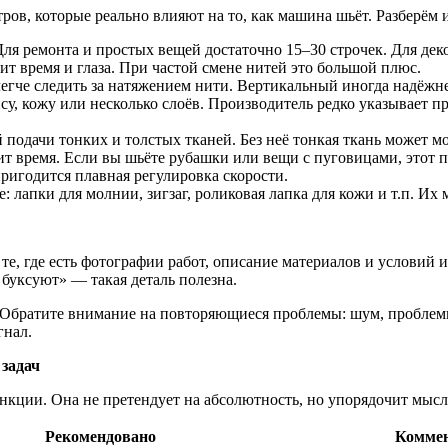
тров, которые реально влияют на то, как машина шьёт. Разберём
ля ремонта и простых вещей достаточно 15–30 строчек. Для дек
т время и глаза. При частой смене нитей это большой плюс.
гче следить за натяжением нити. Вертикальный иногда надёжне
у, кожу или несколько слоёв. Производитель редко указывает п
подачи тонких и толстых тканей. Без неё тонкая ткань может м
 время. Если вы шьёте рубашки или вещи с пуговицами, этот п
игодится плавная регулировка скорости.
е: лапки для молнии, зигзаг, роликовая лапка для кожи и т.п. И
те, где есть фотографии работ, описание материалов и условий
 буксуют» — такая деталь полезна.
. Обратите внимание на повторяющиеся проблемы: шум, проблемы
гнал.
задач
нкции. Она не претендует на абсолютность, но упорядочит мысл
Рекомендовано
Комме