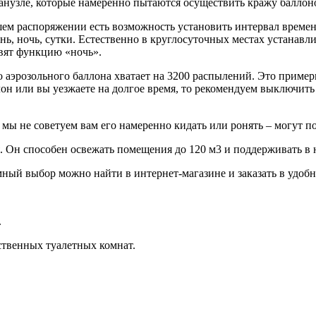
анузле, которые намеренно пытаются осуществить кражу баллоно
ем распоряжении есть возможность установить интервал времени
день, ночь, сутки. Естественно в круглосуточных местах устана
вят функцию «ночь».
ого аэрозольного баллона хватает на 3200 распылений. Это прим
он или вы уезжаете на долгое время, то рекомендуем выключить 
мы не советуем вам его намеренно кидать или ронять – могут п
. Он способен освежать помещения до 120 м3 и поддерживать в 
ный выбор можно найти в интернет-магазине и заказать в удобн
.
твенных туалетных комнат.