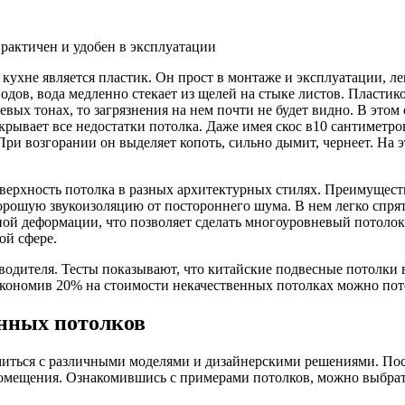
практичен и удобен в эксплуатации
ухне является пластик. Он прост в монтаже и эксплуатации, ле
зводов, вода медленно стекает из щелей на стыке листов. Пласт
жевых тонах, то загрязнения на нем почти не будет видно. В эт
крывает все недостатки потолка. Даже имея скос в10 сантиметро
ри возгорании он выделяет копоть, сильно дымит, чернеет. На э
ерхность потолка в разных архитектурных стилях. Преимущество
 хорошую звукоизоляцию от постороннего шума. В нем легко спр
ной деформации, что позволяет сделать многоуровневый потолок
ой сфере.
одителя. Тесты показывают, что китайские подвесные потолки 
кономив 20% на стоимости некачественных потолках можно поте
нных потолков
миться с различными моделями и дизайнерскими решениями. Пос
помещения. Ознакомившись с примерами потолков, можно выбрат