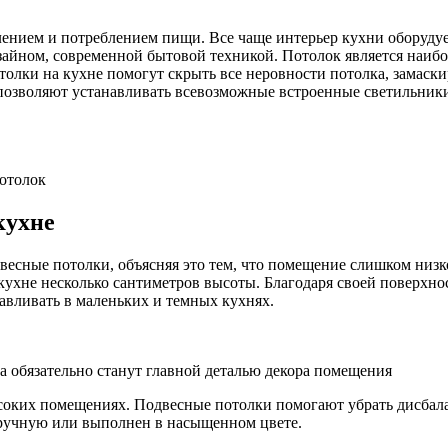
лением и потреблением пищи. Все чаще интерьер кухни оборудуе
айном, современной бытовой техникой. Потолок является наиб
олки на кухне помогут скрыть все неровности потолка, замаски
позволяют устанавливать всевозможные встроенные светильники
отолок
кухне
есные потолки, объясняя это тем, что помещение слишком низк
ухне несколько сантиметров высоты. Благодаря своей поверхнос
авливать в маленьких и темных кухнях.
 обязательно станут главной деталью декора помещения
ысоких помещениях. Подвесные потолки помогают убрать дисбала
 вручную или выполнен в насыщенном цвете.