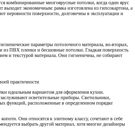
тся комбинированные многоярусные потолки, когда один ярус
т выходит экономичным: рамка изготовлена из гипсокартона, а
ают неровности поверхности, долговечны в эксплуатации и
гигиенические параметры потолочного материала, во-вторых,
ки из ПВХ пленки и бесшовные потолки. Гладкая поверхность
нием и текстурой материала. Они гигиеничны, не собирают
воей практичности
олки идеальным вариантом для оформления кухни.
я заслуживают осветительные приборы. Светильники,
тных функций, расположенные в определенном порядке
копоти. Они относятся к элитному классу, сочетают в себе
мендуется выбрать другой материал, хотя многие дизайнеры