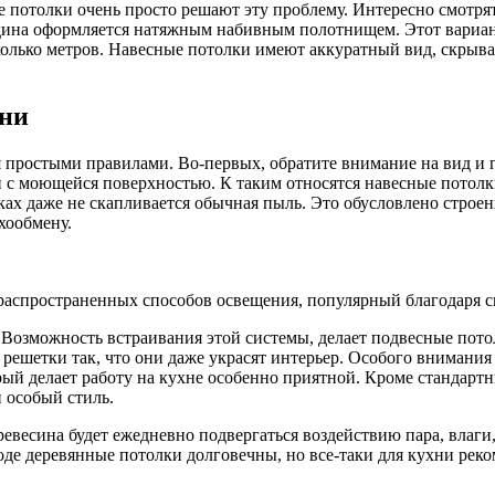
 потолки очень просто решают эту проблему. Интересно смотря
редина оформляется натяжным набивным полотнищем. Этот вариан
колько метров. Навесные потолки имеют аккуратный вид, скрыв
хни
 простыми правилами. Во-первых, обратите внимание на вид и 
и с моющейся поверхностью. К таким относятся навесные потол
лках даже не скапливается обычная пыль. Это обусловлено строе
хообмену.
распространенных способов освещения, популярный благодаря с
 Возможность встраивания этой системы, делает подвесные пот
решетки так, что они даже украсят интерьер. Особого внимани
орый делает работу на кухне особенно приятной. Кроме стандар
 особый стиль.
евесина будет ежедневно подвергаться воздействию пара, влаги, 
де деревянные потолки долговечны, но все-таки для кухни реко