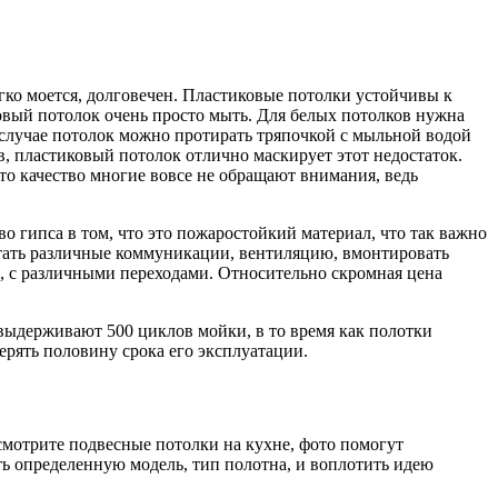
гко моется, долговечен. Пластиковые потолки устойчивы к
иковый потолок очень просто мыть. Для белых потолков нужна
ом случае потолок можно протирать тряпочкой с мыльной водой
в, пластиковый потолок отлично маскирует этот недостаток.
то качество многие вовсе не обращают внимания, ведь
 гипса в том, что это пожаростойкий материал, что так важно
ятать различные коммуникации, вентиляцию, вмонтировать
, с различными переходами. Относительно скромная цена
выдерживают 500 циклов мойки, в то время как полотки
рять половину срока его эксплуатации.
мотрите подвесные потолки на кухне, фото помогут
ь определенную модель, тип полотна, и воплотить идею