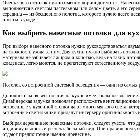
Очень часто потолок нужно именно «приподнимать». Навесные
выполняется в светлом пастельном или белом цвете, а его се
середина — из бесшовного полотна, которого нужно всего нес
просты в уходе.
Как выбрать навесные потолки для ку
При выборе навесного потолка нужно руководствоваться двумя
на сложность ухода за ним. Для кухни нужно выбирать потолк
материала не забивается жиром и копотью, ведь на таких пото
конденсат, легко моются, не препятствуют естественному возду
Потолок со встроенной системой освещения — один из самых 
Дополнительная вентиляция на кухне имеет большое значение.
Дизайнерская задумка позволяет расположить вентиляционные 
встроенные у кухонной стенки дают много мягкого света, кот
встроенные светильники придадут интерьеру оригинальность и
Выбирая деревянные подвесные потолки, следует учесть, что др
индивидуальность и респектабельный вид. При правильном ухо
отдают предпочтение именно древесине.