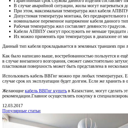
Гарантийный срок службы данного изделия составляет пят
В случае аварийной ситуации, жилы могут нагреваться д
При этом, максимальная температура жил кабеля АПВПУ в
Допустимая температура монтажа, без предварительного 
номинальное переменное напряжение кабеля данного типа,
Рабочая температура жил составляет девяносто градусов.
Кабели АПВПУ смогут прослужить не меньше тридцати л
Их можно применять при температурах в диапазоне от ми
Данный тип кабеля прокладывается в земляных траншеях при лю
Как было написано выше, востребованностью пользуется и ещё 
в случае внезапного возгорания, сможет самостоятельно затухну
пластиковая поверхность может быть представлена в нескольких
Использовать кабель ВВГнг можно при любых температурах. Есл
случае срок их эксплуатации будет долгим. Если же хранить в
Желающие
кабель ВВГнг купить
в Казахстане, могут сделать э
рекомендации.Главное осуществлять покупку в специализиров
12.03.2017
Популярные статьи