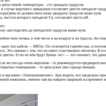
ь лет.
о допустимой температуры – сто тридцать градусов.
 случае короткого замыкания составляет двести пятьдесят град
подогрева не должна быть ниже двадцати градусов ниже нуля.
 частота которого пятьдесят Гц, составляет шесть кВ.
ет.
нус шестидесяти до пятидесяти градусов выше нуля.
бом типе почвы, в том числе и на воздухе и на трассах, без оп
один тип кабеля — ВВГнг. Он отличается горючестью, и поэтому
ть. Это связано с тем, что он имеет пластиковую оболочку. В его
 цветах. Если на нём будут буквы «нг» — это означает, что дан
и же погода очень морозная – то рекомендуется предварительно
 открытых помещениях – то прослужат они гораздо меньше.
то в магазине «Электрокомплект». Как видите, все предельно про
анной компании, именно там вы найдете широкий ассортимент 