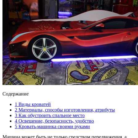
Содержание
1
Виды кроватей
2
Материалы, способы изготовления, атрибуты
3
Как обустроить спальное место
4
Освещение, безопасность, удобство
5
Кровать-машинка своими руками
Машина может быть не только средством передвижения, а