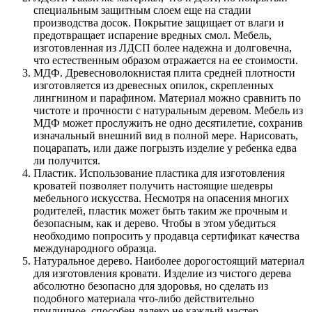
специальным защитным слоем еще на стадии
производства досок. Покрытие защищает от влаги и
предотвращает испарение вредных смол. Мебель,
изготовленная из ЛДСП более надежна и долговечна,
что естественным образом отражается на ее стоимости.
МДФ. Древесноволокнистая плита средней плотности
изготовляется из древесных опилок, скрепленных
лингнином и парафином. Материал можно сравнить по
чистоте и прочности с натуральным деревом. Мебель из
МДФ может прослужить не одно десятилетие, сохранив
изначальный внешний вид в полной мере. Нарисовать,
поцарапать, или даже погрызть изделие у ребенка едва
ли получится.
Пластик. Использование пластика для изготовления
кроватей позволяет получить настоящие шедевры
мебельного искусства. Несмотря на опасения многих
родителей, пластик может быть таким же прочным и
безопасным, как и дерево. Чтобы в этом убедиться
необходимо попросить у продавца сертификат качества
международного образца.
Натуральное дерево. Наиболее дорогостоящий материал
для изготовления кровати. Изделие из чистого дерева
абсолютно безопасно для здоровья, но сделать из
подобного материала что-либо действительно
приличное, способен далеко не каждый мастер.