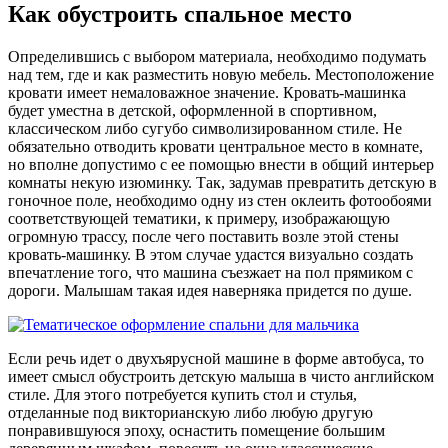
Как обустроить спальное место
Определившись с выбором материала, необходимо подумать
над тем, где и как разместить новую мебель. Местоположение
кровати имеет немаловажное значение. Кровать-машинка
будет уместна в детской, оформленной в спортивном,
классическом либо сугубо символизированном стиле. Не
обязательно отводить кровати центральное место в комнате,
но вполне допустимо с ее помощью внести в общий интерьер
комнаты некую изюминку. Так, задумав превратить детскую в
гоночное поле, необходимо одну из стен оклеить фотообоями
соответствующей тематики, к примеру, изображающую
огромную трассу, после чего поставить возле этой стены
кровать-машинку. В этом случае удастся визуально создать
впечатление того, что машина съезжает на пол прямиком с
дороги. Малышам такая идея наверняка придется по душе.
Если речь идет о двухъярусной машине в форме автобуса, то
имеет смысл обустроить детскую малыша в чисто английском
стиле. Для этого потребуется купить стол и стулья,
отделанные под викторианскую либо любую другую
понравившуюся эпоху, оснастить помещение большим