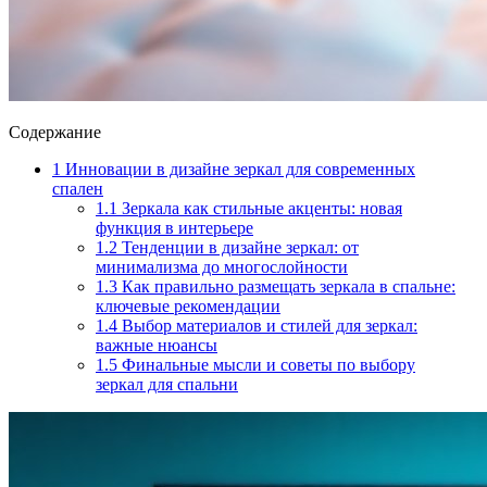
Содержание
1
Инновации в дизайне зеркал для современных
спален
1.1
Зеркала как стильные акценты: новая
функция в интерьере
1.2
Тенденции в дизайне зеркал: от
минимализма до многослойности
1.3
Как правильно размещать зеркала в спальне:
ключевые рекомендации
1.4
Выбор материалов и стилей для зеркал:
важные нюансы
1.5
Финальные мысли и советы по выбору
зеркал для спальни