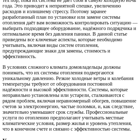
тех пор, пока их система не даёт сбой в самую холодную ночь
года. Это приводит к неприятной спешке, увеличению
расходов и излишнему стрессу. Поэтому заранее
разработанный план по установке или замене системы
отопления даёт вам возможность контролировать ситуацию —
выбирать подходящее оборудование, надёжного подрядчика и
оптимальное время без давления паники. В данной статье
приведены все ключевые аспекты, которые необходимо
учитывать, включая виды систем отопления,
предупреждающие знаки для замены, стоимость и
эффективность.
В условиях сложного климата домовладельцы должны
понимать, что их системы отопления подвергаются
уникальному давлению. Резкие холодные ветры и колебания
температуры требуют от оборудования постоянной
надёжности и высокой эффективности. Системы, которые
неправильно установлены или устарели, сталкиваются с
рядом проблем, включая неравномерный обогрев, повышение
счетов за электроэнергию, частые поломки, и, как следствие,
значительно уменьшают срок службы. Профессиональные
услуги по отоплению предполагают учитывать местные
климатические условия, размер жилья и уровень утепления,
что в конечном счете и связано с эффективностью системы.