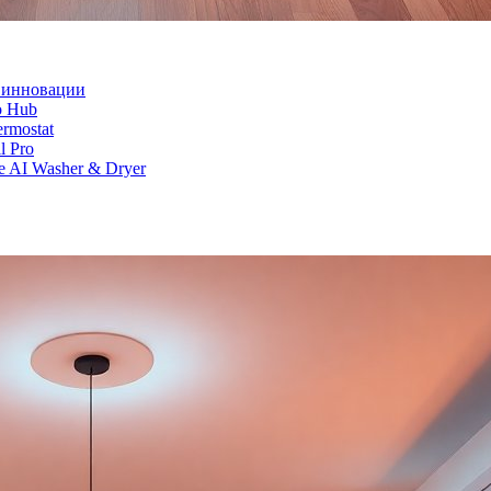
и инновации
o Hub
rmostat
l Pro
 AI Washer & Dryer