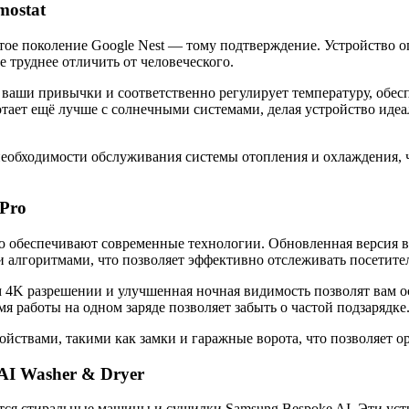
mostat
ртое поколение Google Nest — тому подтверждение. Устройство 
труднее отличить от человеческого.
ваши привычки и соответственно регулирует температуру, обес
тает ещё лучше с солнечными системами, делая устройство иде
о необходимости обслуживания системы отопления и охлаждения,
 Pro
ю обеспечивают современные технологии. Обновленная версия в
 алгоритмами, что позволяет эффективно отслеживать посетител
м 4K разрешении и улучшенная ночная видимость позволят вам ос
я работы на одном заряде позволяет забыть о частой подзарядке
йствами, такими как замки и гаражные ворота, что позволяет о
AI Washer & Dryer
я стиральные машины и сушилки Samsung Bespoke AI. Эти устро