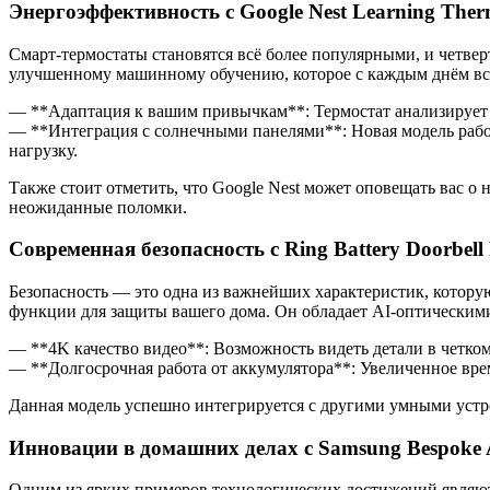
Энергоэффективность с Google Nest Learning Ther
Смарт-термостаты становятся всё более популярными, и четве
улучшенному машинному обучению, которое с каждым днём все 
— **Адаптация к вашим привычкам**: Термостат анализирует 
— **Интеграция с солнечными панелями**: Новая модель рабо
нагрузку.
Также стоит отметить, что Google Nest может оповещать вас 
неожиданные поломки.
Современная безопасность с Ring Battery Doorbell
Безопасность — это одна из важнейших характеристик, котору
функции для защиты вашего дома. Он обладает AI-оптическими
— **4K качество видео**: Возможность видеть детали в четко
— **Долгосрочная работа от аккумулятора**: Увеличенное врем
Данная модель успешно интегрируется с другими умными устро
Инновации в домашних делах с Samsung Bespoke 
Одним из ярких примеров технологических достижений являютс