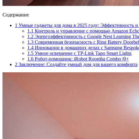
Содержание
1
Умные гаджеты для дома в 2025 году: Эффективность 
1.1
Контроль и управление с помощью Amazon Ech
1.2
Энергоэффективность с Google Nest Learning The
1.3
Современная безопасность с Ring Battery Doorbel
1.4
Инновации в домашних делах с Samsung Bespoke
1.5
Умное освещение с TP-Link Tapo Smart Lights
1.6
Робот-помощник: iRobot Roomba Combo j9+
2
Заключение: Создайте умный дом для вашего комфорта