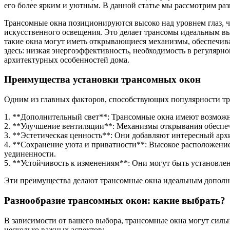
его более ярким и уютным. В данной статье мы рассмотрим раз
Трансомные окна позиционируются высоко над уровнем глаз, 
искусственного освещения. Это делает трансомы идеальным вы
такие окна могут иметь открывающиеся механизмы, обеспечива
здесь: низкая энергоэффективность, необходимость в регулярно
архитектурных особенностей дома.
Преимущества установки трансомных окон
Одним из главных факторов, способствующих популярности тр
1. **Дополнительный свет**: Трансомные окна имеют возможно
2. **Улучшение вентиляции**: Механизмы открывания обеспе
3. **Эстетическая ценность**: Они добавляют интересный архи
4. **Сохранение уюта и приватности**: Высокое расположение
уединенности.
5. **Устойчивость к изменениям**: Они могут быть установле
Эти преимущества делают трансомные окна идеальным дополн
Разнообразие трансомных окон: какие выбрать?
В зависимости от вашего выбора, трансомные окна могут сильн
несколько важных аспектов: