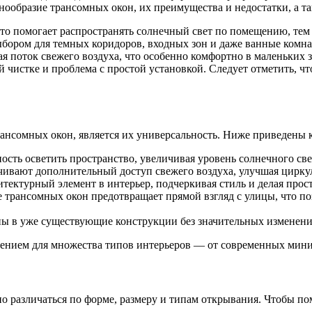
нообразие трансомных окон, их преимущества и недостатки, а та
что помогает распространять солнечный свет по помещению, те
бором для темных коридоров, входных зон и даже ванные комна
я поток свежего воздуха, что особенно комфортно в маленьких 
й чистке и проблема с простой установкой. Следует отметить, ч
ансомных окон, является их универсальность. Ниже приведены 
сть осветить пространство, увеличивая уровень солнечного све
чивают дополнительный доступ свежего воздуха, улучшая цирк
тектурный элемент в интерьер, подчеркивая стиль и делая прос
 трансомных окон предотвращает прямой взгляд с улицы, что по
ны в уже существующие конструкции без значительных изменени
ением для множества типов интерьеров — от современных мини
о различаться по форме, размеру и типам открывания. Чтобы по