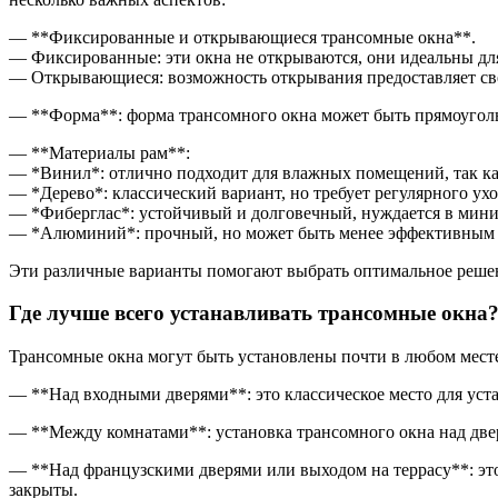
— **Фиксированные и открывающиеся трансомные окна**.
— Фиксированные: эти окна не открываются, они идеальны для 
— Открывающиеся: возможность открывания предоставляет све
— **Форма**: форма трансомного окна может быть прямоугольн
— **Материалы рам**:
— *Винил*: отлично подходит для влажных помещений, так как
— *Дерево*: классический вариант, но требует регулярного ухо
— *Фиберглас*: устойчивый и долговечный, нуждается в мини
— *Алюминий*: прочный, но может быть менее эффективным в
Эти различные варианты помогают выбрать оптимальное решен
Где лучше всего устанавливать трансомные окна
Трансомные окна могут быть установлены почти в любом месте
— **Над входными дверями**: это классическое место для уст
— **Между комнатами**: установка трансомного окна над две
— **Над французскими дверями или выходом на террасу**: это 
закрыты.