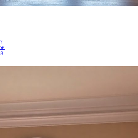
а?
он
ей