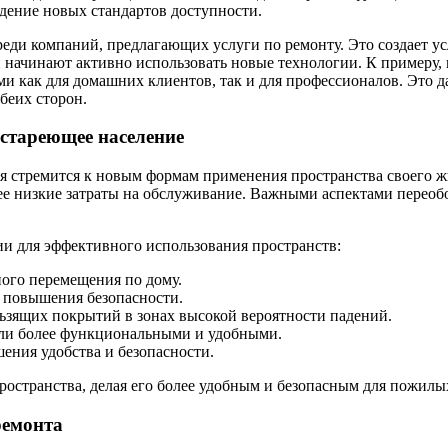
юдение новых стандартов доступности.
реди компаний, предлагающих услуги по ремонту. Это создает у
 начинают активно использовать новые технологии. К примеру,
и как для домашних клиентов, так и для профессионалов. Это да
обеих сторон.
 стареющее население
я стремится к новым формам применения пространства своего ж
лее низкие затраты на обслуживание. Важными аспектами переоб
и для эффективного использования пространств:
ного перемещения по дому.
я повышения безопасности.
ьзящих покрытий в зонах высокой вероятности падений.
тали более функциональными и удобными.
ения удобства и безопасности.
остранства, делая его более удобным и безопасным для пожилы
ремонта