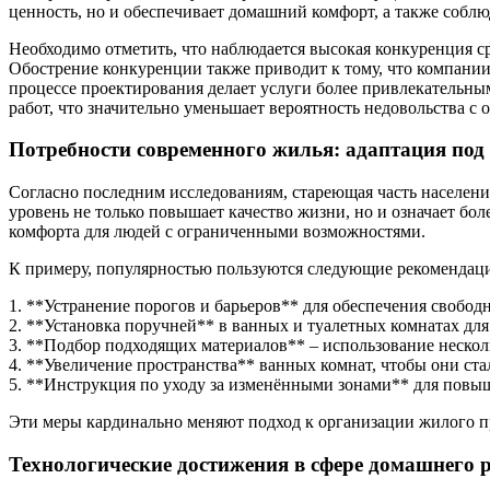
ценность, но и обеспечивает домашний комфорт, а также собл
Необходимо отметить, что наблюдается высокая конкуренция с
Обострение конкуренции также приводит к тому, что компании
процессе проектирования делает услуги более привлекательным
работ, что значительно уменьшает вероятность недовольства с 
Потребности современного жилья: адаптация под
Согласно последним исследованиям, стареющая часть населени
уровень не только повышает качество жизни, но и означает бо
комфорта для людей с ограниченными возможностями.
К примеру, популярностью пользуются следующие рекомендаци
1. **Устранение порогов и барьеров** для обеспечения свобод
2. **Установка поручней** в ванных и туалетных комнатах дл
3. **Подбор подходящих материалов** – использование нескол
4. **Увеличение пространства** ванных комнат, чтобы они с
5. **Инструкция по уходу за изменёнными зонами** для повыш
Эти меры кардинально меняют подход к организации жилого пр
Технологические достижения в сфере домашнего 