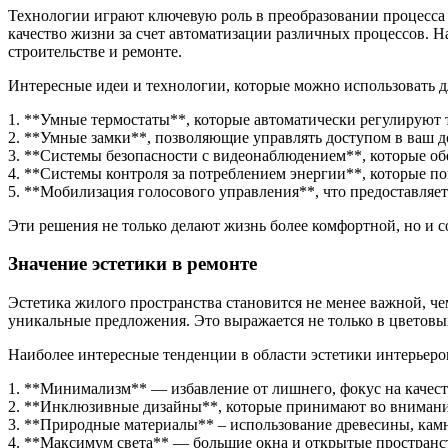
Технологии играют ключевую роль в преобразовании процесса 
качество жизни за счет автоматизации различных процессов. 
строительстве и ремонте.
Интересные идеи и технологии, которые можно использовать д
1. **Умные термостаты**, которые автоматически регулируют 
2. **Умные замки**, позволяющие управлять доступом в ваш д
3. **Системы безопасности с видеонаблюдением**, которые о
4. **Системы контроля за потреблением энергии**, которые по
5. **Мобилизация голосового управления**, что предоставляет
Эти решения не только делают жизнь более комфортной, но и с
Значение эстетики в ремонте
Эстетика жилого пространства становится не менее важной, че
уникальные предложения. Это выражается не только в цветовы
Наиболее интересные тенденции в области эстетики интерьеро
1. **Минимализм** — избавление от лишнего, фокус на качес
2. **Инклюзивные дизайны**, которые принимают во внимание
3. **Природные материалы** – использование древесины, камн
4. **Максимум света** — большие окна и открытые пространст