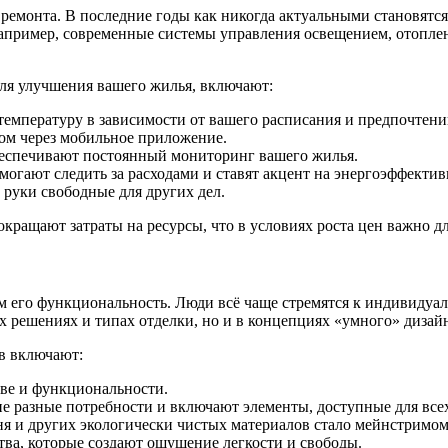
ремонта. В последние годы как никогда актуальными становятс
Например, современные системы управления освещением, отоплен
ля улучшения вашего жилья, включают:
температуру в зависимости от вашего расписания и предпочтени
ом через мобильное приложение.
беспечивают постоянный мониторинг вашего жилья.
могают следить за расходами и ставят акцент на энергоэффектив
 руки свободные для других дел.
окращают затраты на ресурсы, что в условиях роста цен важно д
м его функциональность. Люди всё чаще стремятся к индивидуал
х решениях и типах отделки, но и в концепциях «умного» дизай
в включают:
тве и функциональности.
 разные потребности и включают элементы, доступные для все
я и других экологически чистых материалов стало мейнстримом
ва, которые создают ощущение легкости и свободы.