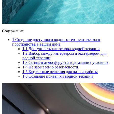
Содержание
1
Создание доступного водного терапевтического
пространства в вашем доме
1.1
Доступность как основа водной терапии
1.2
Выбор между интерьером и экстерьером для
водной терапии
1.3
Создаем атмосферу спа в домашних условиях
1.4
Не забываем о безопасности
1.5
Бюджетные решения для начала работы
1.6
Создание привычки водной терапии