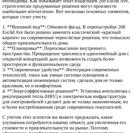
необходимы. Как показывает опыт владельцев 268 Euclid Ave,
стратегически продуманные решения могут произвести
наибольшее впечатление. Вот несколько основных элементов,
которые стоит учесть:
1. **Внешний вид**: Обновите фасад. В перенастройке 268
Euclid Ave было решено заменить классический «красный
кирпич» на современные черно-белые решения, что повысило
общую привлекательность дома.
2. **Планировка**: Переосмысление внутреннего
пространства. Превращение триплекса в односемейный дом с
открытой концепцией дало возможность создать более
просторную и функциональную среду.
3. **Современные удобства**: Интеграция современных
технологий, таких как умные системы освещения и
автоматизация инженерных систем, сделали дом не только
красивым, но и комфортным.
4. **Энергоэффективные решения**: Установка вентилятора с
рекуперацией тепла (HRV) и электрическая инфраструктура
для электромобилей сделают дом не только экономичным, но
и более востребованным среди современных покупателей.
С учетом этих аспектов вы можете предсказать, какие
улучшения потребуются вашему объекту для увеличения его
стоимости и привлекательности на рынке. Поэтому