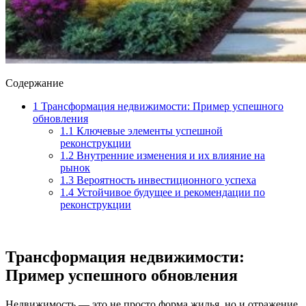
Содержание
1
Трансформация недвижимости: Пример успешного
обновления
1.1
Ключевые элементы успешной
реконструкции
1.2
Внутренние изменения и их влияние на
рынок
1.3
Вероятность инвестиционного успеха
1.4
Устойчивое будущее и рекомендации по
реконструкции
Трансформация недвижимости:
Пример успешного обновления
Недвижимость — это не просто форма жилья, но и отражение