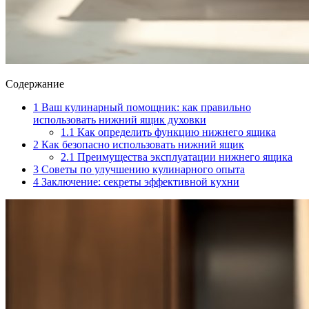
Содержание
1
Ваш кулинарный помощник: как правильно
использовать нижний ящик духовки
1.1
Как определить функцию нижнего ящика
2
Как безопасно использовать нижний ящик
2.1
Преимущества эксплуатации нижнего ящика
3
Советы по улучшению кулинарного опыта
4
Заключение: секреты эффективной кухни