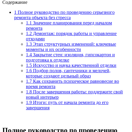
Содержание
1
Полное руководство по проведению серьезного
ремонта объекта без стресса
1.1
Значение планирования перед началом
ремонта
1.2
Демонтаж: порядок работы и управление
отходами
1.3
Этап структурных изменений: ключевые
моменты и их особенности
1.4
Закрытие стен: изоляция, гипсокартон и
подготовка к отделке
1.5
Искусство и наука качественной отделки
1.6
Подбор полов, сантехники и мелочей,
которые создают цельный образ
1.7
Как сохранить психическое равновесие во
время ремонта
1.8
После завершения работы: поддержите свой
новый интерьер
1.9
Итоги: путь от начала ремонта до его
завершения
Полное руководство по проведению