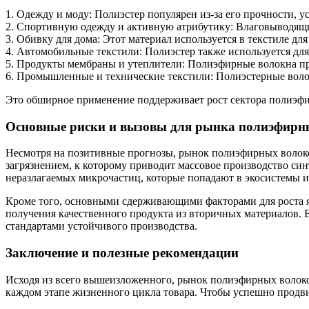
1. Одежду и моду: Полиэстер популярен из-за его прочности, у
2. Спортивную одежду и активную атрибутику: Влаговыводящи
3. Обивку для дома: Этот материал используется в текстиле для
4. Автомобильные текстили: Полиэстер также используется для
5. Продукты мембраны и утеплители: Полиэфирные волокна пр
6. Промышленные и технические текстили: Полиэстерные вол
Это обширное применение поддерживает рост сектора полиэфи
Основные риски и вызовы для рынка полиэфирн
Несмотря на позитивные прогнозы, рынок полиэфирных волокон
загрязнением, к которому приводит массовое производство син
неразлагаемых микрочастиц, которые попадают в экосистемы и
Кроме того, основными сдерживающими факторами для роста яв
получения качественного продукта из вторичных материалов.
стандартами устойчивого производства.
Заключение и полезные рекомендации
Исходя из всего вышеизложенного, рынок полиэфирных волоко
каждом этапе жизненного цикла товара. Чтобы успешно продви