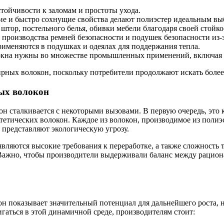
стойчивости к заломам и простоты ухода.
е и быстро сохнущие свойства делают полиэстер идеальным вы
 штор, постельного белья, обивки мебели благодаря своей стойко
 производства ремней безопасности и подушек безопасности из-
именяются в подушках и одеялах для поддержания тепла.
окна нужны во множестве промышленных применений, включая 
рных волокон, поскольку потребители продолжают искать боле
ых волокон
 сталкивается с некоторыми вызовами. В первую очередь, это 
тетических волокон. Каждое из волокон, производимое из полиэ
 представляют экологическую угрозу.
ляются высокие требования к переработке, а также сложность 
 Важно, чтобы производители выдерживали баланс между рацио
н показывает значительный потенциал для дальнейшего роста, н
гаться в этой динамичной среде, производителям стоит: