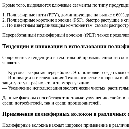
Кроме того, выделяются ключевые сегменты по типу продукци
1. Полиэфирные нити (PFY), доминирующие на рынке с 60% д
2. Полиэфирные короткие волокна (PSF), быстро растущие в сп
3. По известным загрязняющим компонентам, самым распростр
Переработанный полиэфирный волокон (rPET) также проявляет
Тенденции и инновации в использовании полиэф
Современные тенденции в текстильной промышленности состоя
являются:
— Круговая закрытая переработка: Это позволяет создать высо
— Инновации и исследования: Технологические прорывы в обл
защиту от ультрафиолета и терморегуляцию.
— Увеличение использования экологически чистых, раститель
Данные факторы способствуют не только улучшению свойств в
среди потребителей, так и среди производителей.
Применение полиэфирных волокон в различных 
Полиэфирные волокна находят широкое применение в различны