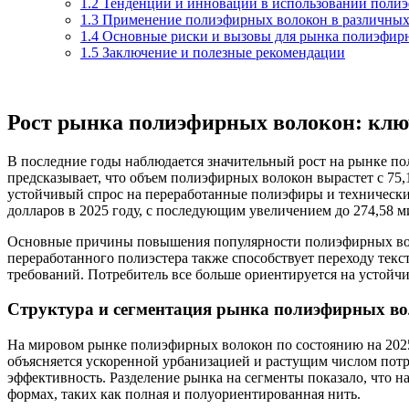
1.2
Тенденции и инновации в использовании поли
1.3
Применение полиэфирных волокон в различных
1.4
Основные риски и вызовы для рынка полиэфир
1.5
Заключение и полезные рекомендации
Рост рынка полиэфирных волокон: клю
В последние годы наблюдается значительный рост на рынке п
предсказывает, что объем полиэфирных волокон вырастет с 75,1
устойчивый спрос на переработанные полиэфиры и технически
долларов в 2025 году, с последующим увеличением до 274,58 ми
Основные причины повышения популярности полиэфирных воло
переработанного полиэстера также способствует переходу текс
требований. Потребитель все больше ориентируется на устойчи
Структура и сегментация рынка полиэфирных в
На мировом рынке полиэфирных волокон по состоянию на 202
объясняется ускоренной урбанизацией и растущим числом потр
эффективность. Разделение рынка на сегменты показало, что 
формах, таких как полная и полуориентированная нить.