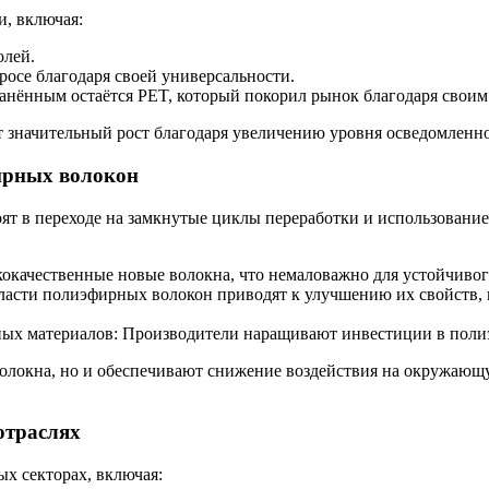
и, включая:
олей.
росе благодаря своей универсальности.
анённым остаётся PET, который покорил рынок благодаря своим
 значительный рост благодаря увеличению уровня осведомленно
ирных волокон
т в переходе на замкнутые циклы переработки и использовани
кокачественные новые волокна, что немаловажно для устойчивог
асти полиэфирных волокон приводят к улучшению их свойств, 
ных материалов: Производители наращивают инвестиции в полиэ
олокна, но и обеспечивают снижение воздействия на окружающую
отраслях
х секторах, включая: