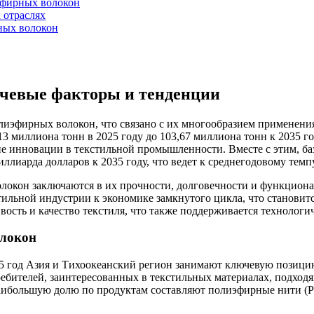
эфирных волокон
 отраслях
ных волокон
чевые факторы и тенденции
олиэфирных волокон, что связано с их многообразием применен
3 миллиона тонн в 2025 году до 103,67 миллиона тонн к 2035 го
е инновации в текстильной промышленности. Вместе с этим, баз
ллиарда долларов к 2035 году, что ведет к среднегодовому темпу
кон заключаются в их прочности, долговечности и функциона
тильной индустрии к экономике замкнутого цикла, что становит
вость и качество текстиля, что также поддерживается технолог
олокон
5 год Азия и Тихоокеанский регион занимают ключевую позици
ебителей, заинтересованных в текстильных материалах, подход
наибольшую долю по продуктам составляют полиэфирные нити (PF