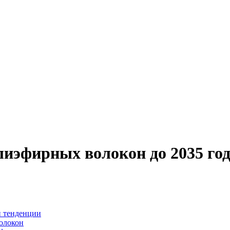
иэфирных волокон до 2035 го
и тенденции
олокон