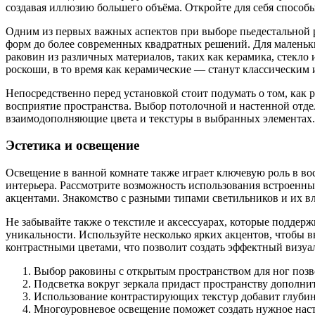
создавая иллюзию большего объёма. Откройте для себя способ
Одним из первых важных аспектов при выборе пьедестальной р
форм до более современных квадратных решений. Для маленьк
раковин из различных материалов, таких как керамика, стекло
роскоши, в то время как керамические — станут классическим
Непосредственно перед установкой стоит подумать о том, как р
восприятие пространства. Выбор потолочной и настенной отде
взаимодополняющие цвета и текстуры в выбранных элементах. Э
Эстетика и освещение
Освещение в ванной комнате также играет ключевую роль в во
интерьера. Рассмотрите возможность использования встроенных
акцентами. Знакомство с разными типами светильников и их в
Не забывайте также о текстиле и аксессуарах, которые подде
уникальности. Используйте несколько ярких акцентов, чтобы 
контрастными цветами, что позволит создать эффектный визуа
Выбор раковины с открытым пространством для ног позв
Подсветка вокруг зеркала придаст пространству дополни
Использование контрастирующих текстур добавит глубин
Многоуровневое освещение поможет создать нужное нас