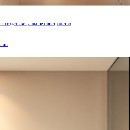
ак создать визуальное пространство
овин