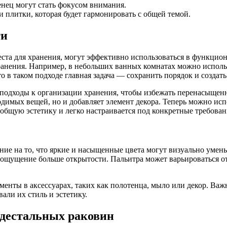
нец могут стать фокусом внимания.
плитки, которая будет гармонировать с общей темой.
ти
места для хранения, могут эффективно использоваться в функци
хранения. Например, в небольших ванных комнатах можно исполь
 в таком подходе главная задача — сохранить порядок и создать
одходы к организации хранения, чтобы избежать перенасыщенн
одимых вещей, но и добавляет элемент декора. Теперь можно ис
общую эстетику и легко настраивается под конкретные требован
мание на то, что яркие и насыщенные цвета могут визуально уме
ь ощущение больше открытости. Пальитра может варьироваться о
ементы в аксессуарах, таких как полотенца, мыло или декор. Ва
али их стиль и эстетику.
едестальных раковин