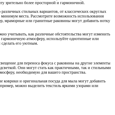
ату зрительно более просторной и гармоничной.
 различных стильных вариантов, от классических округлых
 минимум места. Рассмотрите возможность использования
мер, мраморные или гранитные раковины могут добавить нотку
ажно учитывать, как различные обстоятельства могут изменить
ь гармоничную атмосферу, используйте однотипные или
 сделать его уютным.
свещение для переноса фокуса с раковины на другие элементы
дсветкой. Они могут стать как практичными, так и стильными
мосферу, необходимую для вашего пространства.
ые коврики и оригинальная посуда для мыла могут добавить
апример, можно выделить текстиль яркими узорами или