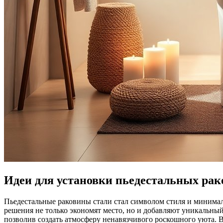
Идеи для установки пьедестальных рако
Пьедестальные раковины стали стал символом стиля и минимал
решения не только экономят место, но и добавляют уникальный
позволив создать атмосферу ненавязчивого роскошного уюта. 