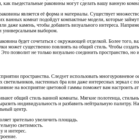
ы, как пьедестальные раковины могут сделать вашу ванную комн
аковины является её форма и материалы. Существует множество
их ванных комнат подойдут компактные модели, которые займут
 или даже камень, чтобы добавить визуального интереса. Напри
 и универсальным выбором.
аковина будет сочетаться с окружающей отделкой. Более того, в
лки может существенно повлиять на общий стиль. Чтобы создат
то позволит не только визуально соединить пространство, но и
сприятии пространства. Следует использовать многоуровневое о
 светильников, настенных бра или даже интересных зеркал с по
лияние на восприятие цветовой гаммы поможет вам настроить ат
рживают общий стиль ванной комнаты. Мягкие полотенца, стильн
выразить индивидуальность и разбавить нейтральную палитру. Н
льный центр.
оляет зрительно увеличить площадь.
тельную светимость.
у и интерес.
троение.