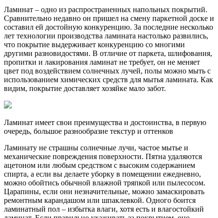
Ламинат – одно из распространенных напольных покрытий.
Сравнительно недавно он пришел на смену паркетной доске и
составил ей достойную конкуренцию. За последние несколько
лет технологии производства ламината настолько развились,
что покрытие выдерживает конкуренцию со многими
другими разновидостями. В отличие от паркета, шлифования,
пропитки и лакирования ламинат не требует, он не меняет
цвет под воздействием солнечных лучей, полы можно мыть с
использованием химических средств для мытья ламината. Как
видим, покрытие доставляет хозяйке мало забот.
Ламинат имеет свои преимущества и достоинства, в первую
очередь, большое разнообразие текстур и оттенков
Ламинату не страшны солнечные лучи, частое мытье и
механические повреждения поверхности. Пятна удаляются
ацетоном или любым средством с высоким содержанием
спирта, а если вы делаете уборку в помещении ежедневно,
можно обойтись обычной влажной тряпкой или пылесосом.
Царапины, если они незначительные, можно замаскировать
ремонтным карандашом или шпаклевкой. Одного боится
ламинатный пол – избытка влаги, хотя есть и влагостойкий
ламинат. Если правильно ухаживать за покрытием, оно