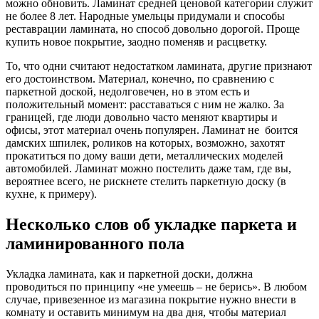
можно обновить. Ламинат средней ценовой категории служит
не более 8 лет. Народные умельцы придумали и способы
реставрации ламината, но способ довольно дорогой. Проще
купить новое покрытие, заодно поменяв и расцветку.
То, что одни считают недостатком ламината, другие признают
его достоинством. Материал, конечно, по сравнению с
паркетной доской, недолговечен, но в этом есть и
положительный момент: расставаться с ним не жалко. За
границей, где люди довольно часто меняют квартиры и
офисы, этот материал очень популярен. Ламинат не боится
дамских шпилек, роликов на которых, возможно, захотят
прокатиться по дому ваши дети, металлических моделей
автомобилей. Ламинат можно постелить даже там, где вы,
вероятнее всего, не рискнете стелить паркетную доску (в
кухне, к примеру).
Несколько слов об укладке паркета и
ламинированного пола
Укладка ламината, как и паркетной доски, должна
проводиться по принципу «не умеешь – не берись». В любом
случае, привезенное из магазина покрытие нужно внести в
комнату и оставить минимум на два дня, чтобы материал