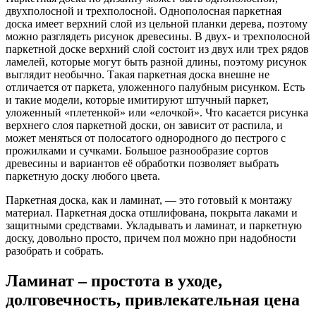
двухполосной и трехполосной. Однополосная паркетная
доска имеет верхний слой из цельной планки дерева, поэтому
можно разглядеть рисунок древесины. В двух- и трехполосной
паркетной доске верхний слой состоит из двух или трех рядов
ламелей, которые могут быть разной длины, поэтому рисунок
выглядит необычно. Такая паркетная доска внешне не
отличается от паркета, уложенного палубным рисунком. Есть
и такие модели, которые имитируют штучный паркет,
уложенный «плетенкой» или «елочкой». Что касается рисунка
верхнего слоя паркетной доски, он зависит от распила, и
может меняться от полосатого однородного до пестрого с
прожилками и сучками. Большое разнообразие сортов
древесины и вариантов её обработки позволяет выбрать
паркетную доску любого цвета.
Паркетная доска, как и ламинат, — это готовый к монтажу
материал. Паркетная доска отшлифована, покрыта лаками и
защитными средствами. Укладывать и ламинат, и паркетную
доску, довольно просто, причем пол можно при надобности
разобрать и собрать.
Ламинат – простота в уходе,
долговечность, привлекательная цена