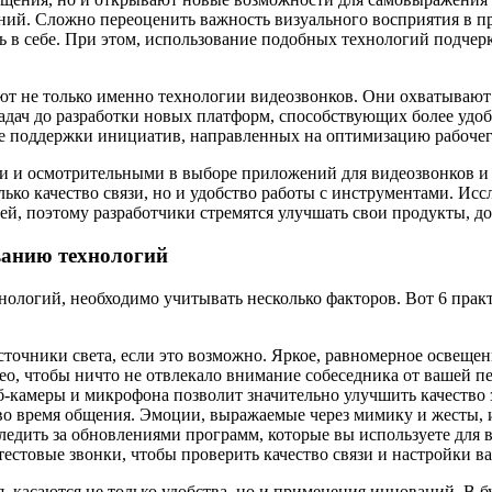
ий. Сложно переоценить важность визуального восприятия в п
ть в себе. При этом, использование подобных технологий подче
ают не только именно технологии видеозвонков. Они охватыва
адач до разработки новых платформ, способствующих более удоб
ше поддержки инициатив, направленных на оптимизацию рабочег
и и осмотрительными в выборе приложений для видеозвонков и 
ько качество связи, но и удобство работы с инструментами. Ис
ей, поэтому разработчики стремятся улучшать свои продукты, д
ванию технологий
нологий, необходимо учитывать несколько факторов. Вот 6 пра
точники света, если это возможно. Яркое, равномерное освещен
ео, чтобы ничто не отвлекало внимание собеседника от вашей п
б-камеры и микрофона позволит значительно улучшить качество 
во время общения. Эмоции, выражаемые через мимику и жесты, 
ледить за обновлениями программ, которые вы используете для 
естовые звонки, чтобы проверить качество связи и настройки в
касаются не только удобства, но и применения инноваций. В б