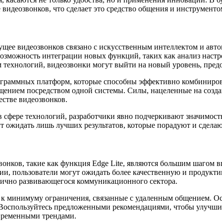
 видеозвонков, что сделает это средство общения и инструмент
ущее видеозвонков связано с искусственным интеллектом и авт
 возможность интеграции новых функций, таких как анализ настр
м технологий, видеозвонки могут выйти на новый уровень, пре
рограммных платформ, которые способны эффективно комбиниров
ещением посредством одной системы. Силы, нацеленные на созда
естве видеозвонков.
 сфере технологий, разработчики явно подчеркивают значимост
ут ожидать лишь лучших результатов, которые порадуют и сдела
звонков, такие как функция Edge Lite, являются большим шагом
и, пользователи могут ожидать более качественную и продукти
амично развивающегося коммуникационного сектора.
и к минимуму ограничения, связанные с удаленным общением. О
 Воспользуйтесь предложенными рекомендациями, чтобы улучшит
овременными трендами.