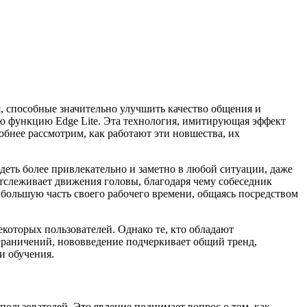
 способные значительно улучшить качество общения и
ую функцию Edge Lite. Эта технология, имитирующая эффект
обнее рассмотрим, как работают эти новшества, их
ядеть более привлекательно и заметно в любой ситуации, даже
отслеживает движения головы, благодаря чему собеседник
т большую часть своего рабочего времени, общаясь посредством
екоторых пользователей. Однако те, кто обладают
граничений, нововведение подчеркивает общий тренд,
и обучения.
ользователей. Это явление поднимает вопрос о том, как