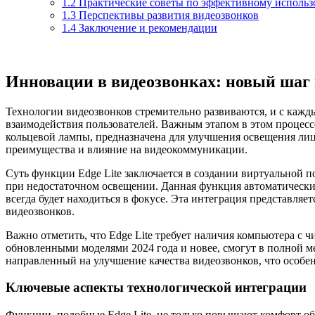
1.2
Практические советы по эффективному использ
1.3
Перспективы развития видеозвонков
1.4
Заключение и рекомендации
Инновации в видеозвонках: новый шаг 
Технологии видеозвонков стремительно развиваются, и с каж
взаимодействия пользователей. Важным этапом в этом процесс
кольцевой лампы, предназначена для улучшения освещения лица
преимущества и влияние на видеокоммуникации.
Суть функции Edge Lite заключается в создании виртуальной п
при недостаточном освещении. Данная функция автоматически 
всегда будет находиться в фокусе. Эта интеграция представляе
видеозвонков.
Важно отметить, что Edge Lite требует наличия компьютера с ч
обновленными моделями 2024 года и новее, смогут в полной м
направленный на улучшение качества видеозвонков, что особе
Ключевые аспекты технологической интеграции
Функции, подобные Edge Lite, не только повышают комфорт об