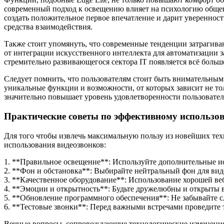
современный подход к освещению влияет на психологию общен
создать положительное первое впечатление и дарит увереннос
средства взаимодействия.
Также стоит упомянуть, что современные тенденции затрагив
от интеграции искусственного интеллекта для автоматизации з
стремительно развивающегося сектора IT появляется всё боль
Следует помнить, что пользователям стоит быть внимательным
уникальные функции и возможности, от которых зависит не тол
значительно повышает уровень удовлетворенности пользовател
Практические советы по эффективному использо
Для того чтобы извлечь максимальную пользу из новейших тех
использования видеозвонков:
1. **Правильное освещение**: Используйте дополнительные ис
2. **Фон и обстановка**: Выбирайте нейтральный фон для вид
3. **Качественное оборудование**: Использование хорошей ве
4. **Эмоции и открытность**: Будьте дружелюбны и открыты 
5. **Обновление программного обеспечения**: Не забывайте с
6. **Тестовые звонки**: Перед важными встречами проведите т
Вечные вопросы, сопровождающие технологические изменения, 