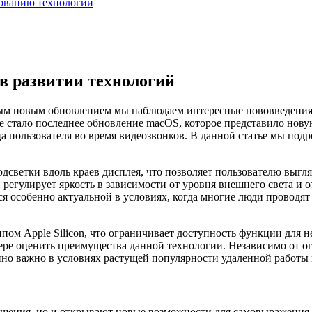
ованию технологий
в развитии технологий
дым новым обновлением мы наблюдаем интересные нововведения,
е стало последнее обновление macOS, которое представило нов
 пользователя во время видеозвонков. В данной статье мы подр
одсветки вдоль краев дисплея, что позволяет пользователю выгл
регулирует яркость в зависимости от уровня внешнего света и 
тся особенно актуальной в условиях, когда многие люди проводя
ипом Apple Silicon, что ограничивает доступность функции для н
ере оценить преимущества данной технологии. Независимо от о
нно важно в условиях растущей популярности удаленной работы 
щения, но и открывают новые возможности для самовыражения п