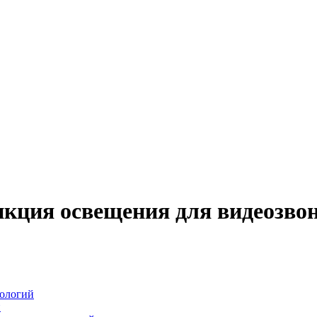
кция освещения для видеозво
нологий
и