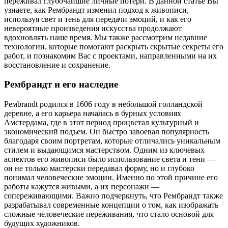
переживал глубочайшие личные потери. В данной статье Вы
узнаете, как Рембрандт изменил подход к живописи,
используя свет и тень для передачи эмоций, и как его
невероятные произведения искусства продолжают
вдохновлять наше время. Мы также рассмотрим недавние
технологии, которые помогают раскрыть скрытые секреты его
работ, и познакомим Вас с проектами, направленными на их
восстановление и сохранение.
Рембрандт и его наследие
Ремbrandt родился в 1606 году в небольшой голландской
деревне, а его карьера началась в бурных условиях
Амстердама, где в этот период процветал культурный и
экономический подъем. Он быстро завоевал популярность
благодаря своим портретам, которые отличались уникальным
стилем и выдающимся мастерством. Одним из ключевых
аспектов его живописи было использование света и тени —
он не только мастерски передавал форму, но и глубоко
понимал человеческие эмоции. Именно по этой причине его
работы кажутся живыми, а их персонажи —
сопереживающими. Важно подчеркнуть, что Рембрандт также
разрабатывал современные концепции о том, как изображать
сложные человеческие переживания, что стало основой для
будущих художников.