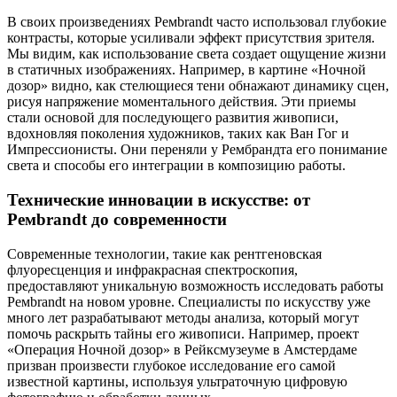
В своих произведениях Ремbrandt часто использовал глубокие
контрасты, которые усиливали эффект присутствия зрителя.
Мы видим, как использование света создает ощущение жизни
в статичных изображениях. Например, в картине «Ночной
дозор» видно, как стелющиеся тени обнажают динамику сцен,
рисуя напряжение моментального действия. Эти приемы
стали основой для последующего развития живописи,
вдохновляя поколения художников, таких как Ван Гог и
Импрессионисты. Они переняли у Рембрандта его понимание
света и способы его интеграции в композицию работы.
Технические инновации в искусстве: от
Ремbrandt до современности
Современные технологии, такие как рентгеновская
флуоресценция и инфракрасная спектроскопия,
предоставляют уникальную возможность исследовать работы
Ремbrandt на новом уровне. Специалисты по искусству уже
много лет разрабатывают методы анализа, который могут
помочь раскрыть тайны его живописи. Например, проект
«Операция Ночной дозор» в Рейксмузеуме в Амстердаме
призван произвести глубокое исследование его самой
известной картины, используя ультраточную цифровую