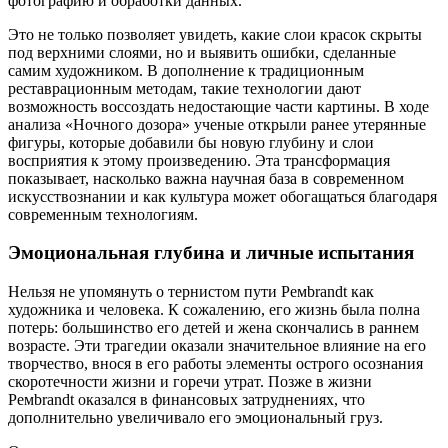
фотографию и обработки данных.
Это не только позволяет увидеть, какие слои красок скрыты
под верхними слоями, но и выявить ошибки, сделанные
самим художником. В дополнение к традиционным
реставрационным методам, такие технологии дают
возможность воссоздать недостающие части картины. В ходе
анализа «Ночного дозора» ученые открыли ранее утерянные
фигуры, которые добавили бы новую глубину и слои
восприятия к этому произведению. Эта трансформация
показывает, насколько важна научная база в современном
искусствознании и как культура может обогащаться благодаря
современным технологиям.
Эмоциональная глубина и личные испытания
Нельзя не упомянуть о тернистом пути Ремbrandt как
художника и человека. К сожалению, его жизнь была полна
потерь: большинство его детей и жена скончались в раннем
возрасте. Эти трагедии оказали значительное влияние на его
творчество, внося в его работы элементы острого осознания
скоротечности жизни и горечи утрат. Позже в жизни
Ремbrandt оказался в финансовых затруднениях, что
дополнительно увеличивало его эмоциональный груз.