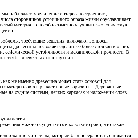
ы мы наблюдаем увеличение интереса к строениям,
 числа сторонников устойчивого образа жизни обуславливает
чистый материал, способно заметно улучшить экологическую
ещений.
 проблемы, требующие решения, включают вопросы
щиты древесины позволяет сделать её более стойкой к огню,
, сейсмической устойчивости и механической прочности. В
рок службы древесных конструкций.
й, как же именно древесина может стать основой для
ных материалов открывает новые горизонты. Деревянные
ные на будние системы, легких каркасах и наложении слоев
 фундаменты.
древесины можно осуществить в короткие сроки, что также
пользованию материала, который был переработан, снижается