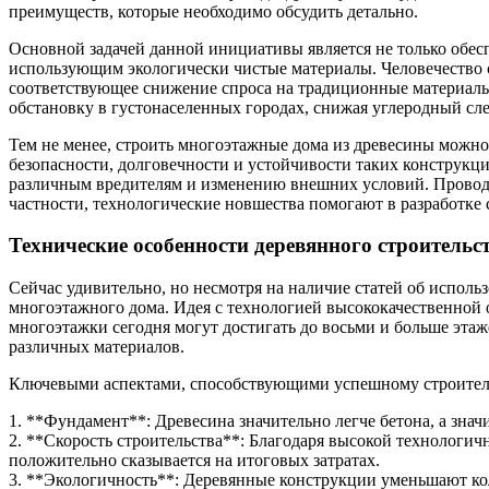
преимуществ, которые необходимо обсудить детально.
Основной задачей данной инициативы является не только обес
использующим экологически чистые материалы. Человечество с
соответствующее снижение спроса на традиционные материалы, 
обстановку в густонаселенных городах, снижая углеродный с
Тем не менее, строить многоэтажные дома из древесины можн
безопасности, долговечности и устойчивости таких конструкци
различным вредителям и изменению внешних условий. Проводя
частности, технологические новшества помогают в разработке
Технические особенности деревянного строительс
Сейчас удивительно, но несмотря на наличие статей об использ
многоэтажного дома. Идея с технологией высококачественной
многоэтажки сегодня могут достигать до восьми и больше этаж
различных материалов.
Ключевыми аспектами, способствующими успешному строитель
1. **Фундамент**: Древесина значительно легче бетона, а знач
2. **Скорость строительства**: Благодаря высокой технологич
положительно сказывается на итоговых затратах.
3. **Экологичность**: Деревянные конструкции уменьшают кол