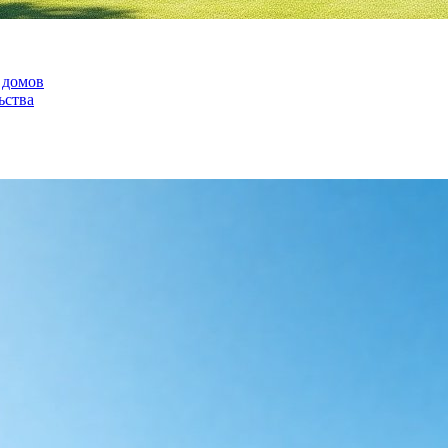
 домов
ьства