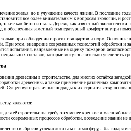
печение жилья, но и улучшение качеств жизни. В последние год
тановится всё более внимательным к вопросам экологии, и рост
такие как бетон и сталь. Дерево, как известный экологически 
лед и обеспечивая заметный температурный комфорт внутри пом
о только при соблюдении строгих стандартов и норм. Основные
й. При этом, внедрение современных технологий обработки и за
тся испытания, направленные на оценку пожарной безопасности
 специальных составов, которые могут значительно увеличить с
тва
овании древесины в строительстве, для многих остаётся загадко
 обработки древесины, а также применение различных композит
ей. Существуют различные подходы к их строительству, основан
ству, являются:
ит, для её строительства требуются менее крепкие и масштабные
ности современных процессов обработки, возведение зданий из 
ичество выбросов углекислого газа в атмосферу, а благодаря ис