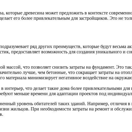
, которые древесина может предложить в контексте современног
 делает его более привлекательным для застройщиков. Это не то
 подразумевает ряд других преимуществ, которые будут весьма а
тик, предоставляет возможность для создания уникального и с
й массой, что позволяет снизить затраты на фундамент. Это та
ачительно лучше, чем бетонные, что сокращает затраты на отоп
ого материала минимизирует негативное воздействие на окружа
 в интерьер, что делает такие дома более привлекательными дл
ребуют меньше времени для адаптации проектов под индивидуал
изненный уровень обитателей таких зданий. Например, отличия
изни жильцов. При необходимости затраты на ремонт и обслужи
в.