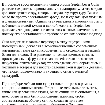
В процессе восстановления главного дома September и Colin
решили сохранить первоначальную планировку, за что отдали
должное архитектору, который создал эту структуру. Важно
было не просто восстановить фасад, но и сделать дом уютным
и функциональным. Одним из значительных изменений стало
добавление новой кухни и ванной комнаты. September
делилась, что дом ранее не имел этих важных элементов, и
потому его восстановление требовало от них особого подхода.
Они внедрили плавные переходы между внутренними
помещениями, добавляя высококачественные современные
материалы, такие как микроцемент для столешниц и теплый
бетон для полов. Это решение не только помогло создать
приятную атмосферу, но и само по себе стало элементом
искусства. Учитывая уклад старого здания, они обратились к
местным мастерам для восстановления окон и других деталей,
что также поддерживало и укрепляло связь с местной
культурой.
При подборе мебели они существовали строго в рамках
концепции минимализма. Старинные мебельные элементы,
такие как деревянные стулья, были очищены и обновлены, а
некоторые из них были дополнены тканями, чтобы
соответствовать общему стилю, создавая при этом
комфортную и гармоничную обстановку. Эти решения