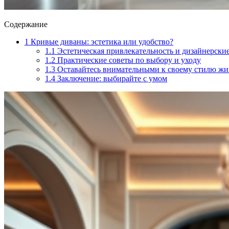
Содержание
1
Кривые диваны: эстетика или удобство?
1.1
Эстетическая привлекательность и дизайнерски
1.2
Практические советы по выбору и уходу
1.3
Оставайтесь внимательными к своему стилю жи
1.4
Заключение: выбирайте с умом