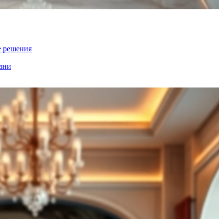
е решения
зни