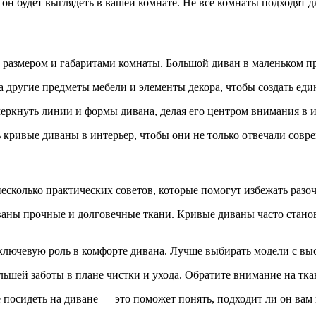
 он будет выглядеть в вашей комнате. Не все комнаты подходят 
с размером и габаритами комнаты. Большой диван в маленьком пр
 другие предметы мебели и элементы декора, чтобы создать еди
ркнуть линии и формы дивана, делая его центром внимания в и
ь кривые диваны в интерьер, чтобы они не только отвечали сов
есколько практических советов, которые помогут избежать разо
ованы прочные и долговечные ткани. Кривые диваны часто стано
 ключевую роль в комфорте дивана. Лучше выбирать модели с в
ьшей заботы в плане чистки и ухода. Обратите внимание на ткан
 посидеть на диване — это поможет понять, подходит ли он вам