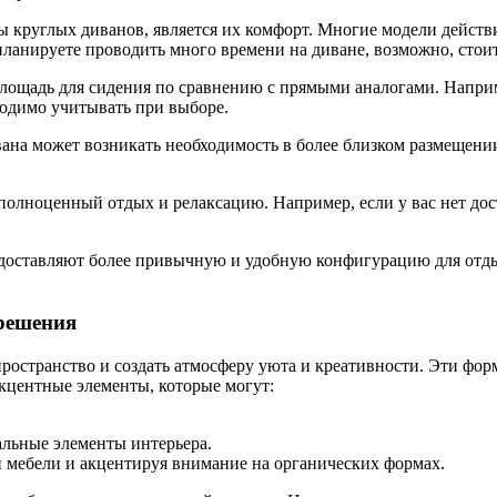
ы круглых диванов, является их комфорт. Многие модели действ
планируете проводить много времени на диване, возможно, стои
лощадь для сидения по сравнению с прямыми аналогами. Наприм
бходимо учитывать при выборе.
ана может возникать необходимость в более близком размещении
полноценный отдых и релаксацию. Например, если у вас нет до
доставляют более привычную и удобную конфигурацию для отдых
 решения
остранство и создать атмосферу уюта и креативности. Эти фор
кцентные элементы, которые могут:
альные элементы интерьера.
и мебели и акцентируя внимание на органических формах.