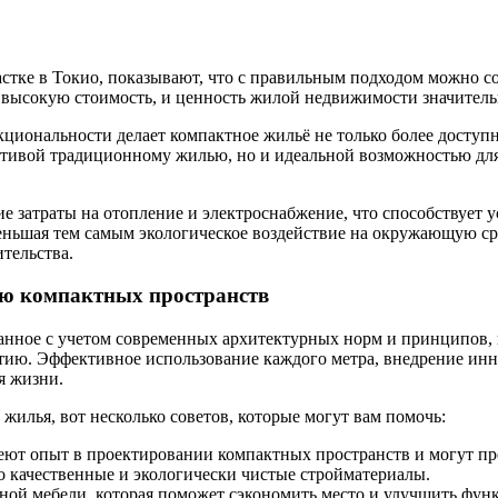
астке в Токио, показывают, что с правильным подходом можно с
т высокую стоимость, и ценность жилой недвижимости значительн
ональности делает компактное жильё не только более доступн
нативой традиционному жилью, но и идеальной возможностью д
е затраты на отопление и электроснабжение, что способствует у
еньшая тем самым экологическое воздействие на окружающую ср
тельства.
ию компактных пространств
данное с учетом современных архитектурных норм и принципов, 
витию. Эффективное использование каждого метра, внедрение и
я жизни.
илья, вот несколько советов, которые могут вам помочь:
меют опыт в проектировании компактных пространств и могут 
о качественные и экологически чистые стройматериалы.
ной мебели, которая поможет сэкономить место и улучшить функ