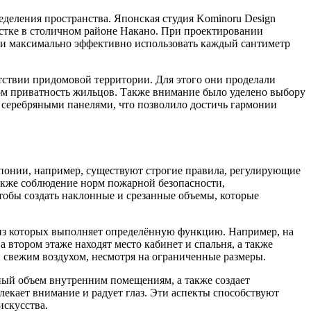
деления пространства. Японская студия Kominoru Design
стке в столичном районе Накано. При проектировании
ли максимально эффективно использовать каждый сантиметр
утствии придомовой территории. Для этого они проделали
ом приватность жильцов. Также внимание было уделено выбору
и серебряными панелями, что позволило достичь гармонии
понии, например, существуют строгие правила, регулирующие
акже соблюдение норм пожарной безопасности,
тобы создать наклонные и срезанные объемы, которые
й из которых выполняет определённую функцию. Например, на
 втором этаже находят место кабинет и спальня, а также
 и свежим воздухом, несмотря на ограниченные размеры.
ный объем внутренним помещениям, а также создает
кает внимание и радует глаз. Эти аспекты способствуют
искусства.