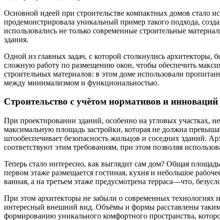
Основной идеей при строительстве компактных домов стало и
продемонстрировала уникальный пример такого подхода, созд
использовались не только современные строительные материа
здания.
Одной из главных задач, с которой столкнулись архитекторы,
сложную работу по размещению окон, чтобы обеспечить макси
строительных материалов: в этом доме использовали пропитан
между минимализмом и функциональностью.
Строительство с учётом нормативов и инноваций
При проектировании зданий, особенно на угловых участках, 
максимальную площадь застройки, которая не должна превыша
штообеспечивает безопасность жильцов и соседних зданий. Ар
соответствуют этим требованиям, при этом позволяя использо
Теперь стало интересно, как выглядит сам дом? Общая площадь
первом этаже размещается гостиная, кухня и небольшое рабочее
ванная, а на третьем этаже предусмотрена терраса—что, безус
При этом архитекторы не забыли о современных технологиях и
интересный внешний вид. Объёмы и формы расставлены таким 
формированию уникального комфортного пространства, которое