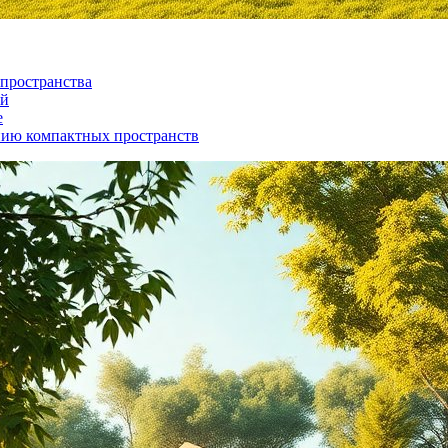
пространства
ий
е
нию компактных пространств