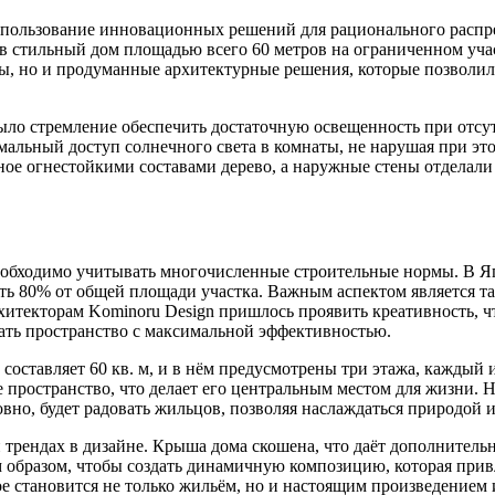
спользование инновационных решений для рационального распре
ав стильный дом площадью всего 60 метров на ограниченном уча
лы, но и продуманные архитектурные решения, которые позволи
 было стремление обеспечить достаточную освещенность при отс
мальный доступ солнечного света в комнаты, не нарушая при эт
ное огнестойкими составами дерево, а наружные стены отделал
необходимо учитывать многочисленные строительные нормы. В Я
ть 80% от общей площади участка. Важным аспектом является т
хитекторам Kominoru Design пришлось проявить креативность, ч
вать пространство с максимальной эффективностью.
 составляет 60 кв. м, и в нём предусмотрены три этажа, кажды
 пространство, что делает его центральным местом для жизни. На
ловно, будет радовать жильцов, позволяя наслаждаться природой
 трендах в дизайне. Крыша дома скошена, что даёт дополнитель
образом, чтобы создать динамичную композицию, которая привле
 становится не только жильём, но и настоящим произведением 