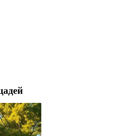
щадей