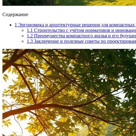
Содержание
1
Эргономика и архитектурные решения для компактных 
1.1
Строительство с учётом нормативов и инновац
1.2
Преимущества компактного жилья и его будуще
1.3
Заключение и полезные советы по проектирова