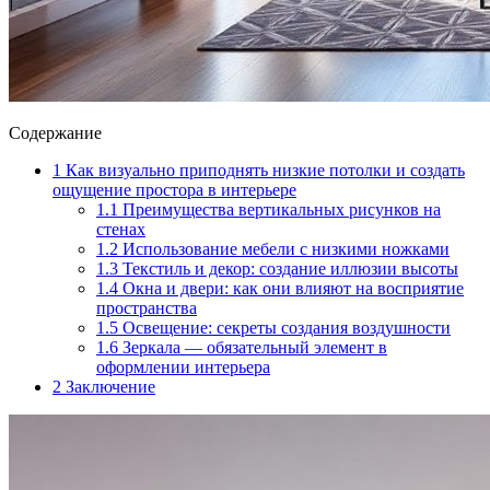
Содержание
1
Как визуально приподнять низкие потолки и создать
ощущение простора в интерьере
1.1
Преимущества вертикальных рисунков на
стенах
1.2
Использование мебели с низкими ножками
1.3
Текстиль и декор: создание иллюзии высоты
1.4
Окна и двери: как они влияют на восприятие
пространства
1.5
Освещение: секреты создания воздушности
1.6
Зеркала — обязательный элемент в
оформлении интерьера
2
Заключение