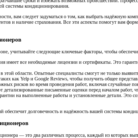
кратчайшие сроки и избежать возможных происшествий. Профес
шей системы кондиционирования.
ости, вам следует задуматься о том, как выбрать надёжную ком
нтов и наличие страхования. Все эти аспекты помогут вам форм
ионеров
оне, учитывайте следующие ключевые факторы, чтобы обеспечи
ния имеет все необходимые лицензии и сертификаты. Это гарант
в этой области. Опытные специалисты смогут не только выявит
таких как Yelp и Google Reviews, чтобы получить общее предста
можных рисков во время проведения работ, включая случайные п
 детализированные письменные оценки перед началом работ, ч
гарантии на выполненные работы и установленные детали. Это со
ый обеспечит долговечность и надёжность вашей системы конди
диционеров
иционера — это два различных процесса, каждый из которых вы