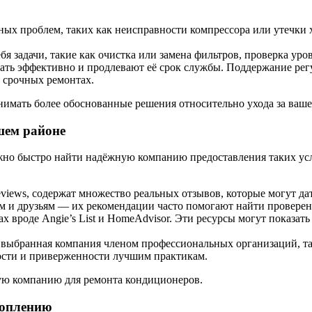
ых проблем, таких как неисправности компрессора или утечки х
 задачи, такие как очистка или замена фильтров, проверка уро
ть эффективно и продлевают её срок службы. Поддержание рег
 срочных ремонтах.
имать более обоснованные решения относительно ухода за ваше
шем районе
жно быстро найти надёжную компанию предоставления таких услу
iews, содержат множество реальных отзывов, которые могут дат
м и друзьям — их рекомендации часто помогают найти провере
 вроде Angie’s List и HomeAdvisor. Эти ресурсы могут показа
и выбранная компания членом профессиональных организаций, 
ости и приверженности лучшим практикам.
ую компанию для ремонта кондиционеров.
топлению