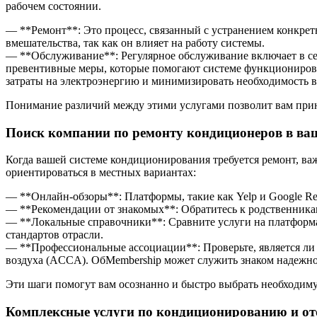
рабочем состоянии.
— **Ремонт**: Это процесс, связанный с устранением конкретн
вмешательства, так как он влияет на работу системы.
— **Обслуживание**: Регулярное обслуживание включает в себя
превентивные меры, которые помогают системе функционирова
затраты на электроэнергию и минимизировать необходимость в
Понимание различий между этими услугами позволит вам прин
Поиск компании по ремонту кондиционеров в ва
Когда вашей системе кондиционирования требуется ремонт, ва
ориентироваться в местных вариантах:
— **Онлайн-обзоры**: Платформы, такие как Yelp и Google Rev
— **Рекомендации от знакомых**: Обратитесь к родственника
— **Локальные справочники**: Сравните услуги на платформах
стандартов отрасли.
— **Профессиональные ассоциации**: Проверьте, является л
воздуха (ACCA). ОбMembership может служить знаком надежн
Эти шаги помогут вам осознанно и быстро выбрать необходим
Комплексные услуги по кондиционированию и о