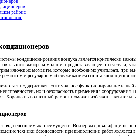
ционеров
ндиционеров
ашем районе
 отоплению
кондиционеров
системы кондиционирования воздуха является критически важн
авильного выбора компании, предоставляющей эти услуги, може
мотрим ключевые моменты, которые необходимо учитывать при в
у ремонтом и регулярным обслуживанием систем кондициониров
я позволяет поддерживать оптимальное функционирование ваше
неисправностей, но и безопасность применения оборудования. П
ов. Хорошо выполненный ремонт поможет избежать значительных
иционеров
ет ряд неоспоримых преимуществ. Во-первых, квалифицированн
блюдение техники безопасности при выполнении работ является 