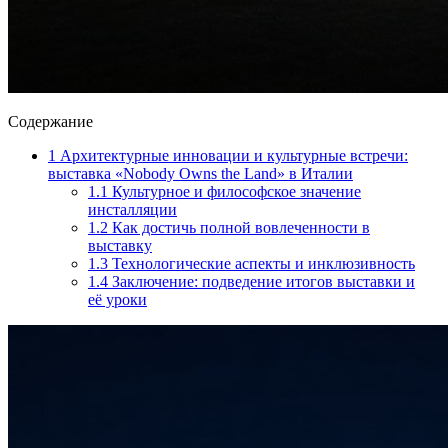
Содержание
1
Архитектурные инновации и культурные встречи:
выставка «Nobody Owns the Land» в Италии
1.1
Культурное и философское значение
инсталляции
1.2
Как достичь полной вовлеченности в
выставку
1.3
Технологические аспекты и инклюзивность
1.4
Заключение: подведение итогов выставки и
её уроки