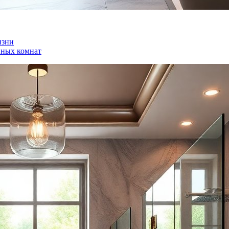
изни
нных комнат