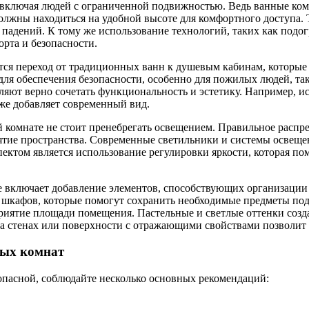
 включая людей с ограниченной подвижностью. Ведь ванные ком
жны находиться на удобной высоте для комфортного доступа. Т
падений. К тому же использование технологий, таких как подо
рта и безопасности.
тся переход от традиционных ванн к душевым кабинам, которы
ля обеспечения безопасности, особенно для пожилых людей, так
яют верно сочетать функциональность и эстетику. Например, ис
кже добавляет современный вид.
 комнате не стоит пренебрегать освещением. Правильное распре
ятие пространства. Современные светильники и системы освещ
ектом является использование регулировки яркости, которая п
 включает добавление элементов, способствующих организации
шкафов, которые помогут сохранить необходимые предметы под
риятие площади помещения. Пастельные и светлые оттенки созда
а стенах или поверхности с отражающими свойствами позволит с
ных комнат
езопасной, соблюдайте несколько основных рекомендаций: