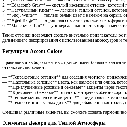
2. **Edgecomb Gray** — светлый кремовый оттенок, который по
3. **Натуральный Крем** — легкий и теплый оттенок, который 
4. **Shoji White** — теплый белый цвет с намеком на серый, 
5. **Aged Beige** — хорош для создания уютной атмосферы и 
6. **Manchester Tan** — универсальный цвет, который меняется
Такие оттенки позволяют создать визуально привлекательное пр
дальнейшего декорирования с использованием аксессуаров и те
Регулируя Accent Colors
Правильный выбор акцентных цветов имеет большое значение 
оттенками, включают:
— **Терракотовые оттенки** для создания уютного, приземле
— **Пастельные зелёные** цвета, как шалфей или олива, котор
— **Приглушенные розовые и бежевые** акценты через тексти
— **Кремовые и бежевые** оттенки, которые особенно хорошо 
— **Теплые металлические акценты** в виде золотых или бро
— **Темно-синий в малых дозах** для добавления контраста, 
Смешивая различные акценты, вы сможете создать гармоничное
Элементы Декора для Теплой Атмосферы