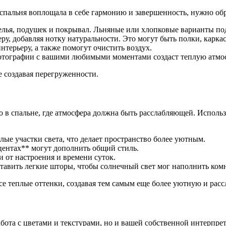
 спальня воплощала в себе гармонию и завершенность, нужно об
лья, подушек и покрывал. Льняные или хлопковые варианты под
у, добавляя нотку натуральности. Это могут быть полки, каркас
терьеру, а также помогут очистить воздух.
фотографии с вашими любимыми моментами создаст теплую атмо
е создавая перегруженности.
о в спальне, где атмосфера должна быть расслабляющей. Использ
е участки света, что делает пространство более уютным.
ентах** могут дополнить общий стиль.
 от настроения и времени суток.
ставить легкие шторы, чтобы солнечный свет мог наполнить ком
е теплые оттенки, создавая тем самым еще более уютную и рас
бота с цветами и текстурами, но и вашей собственной интерпрета