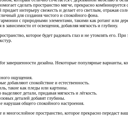
могает сделать пространство мягче, прекрасно комбинируется с 
придает интерьеру свежесть и делает его светлым, отражая сол
отличный для создания чистого и спокойного фона.
гармонии с природными элементами, такими как ротанг или дер
 в зависимости от освещения, добавляя мягкость и глубину.
остранство, которое будет радовать глаз и не утомлять его. Пр
кстур.
for завершенности дизайна. Некоторые популярные варианты, к
нного ощущения.
ые добавляют спокойствие и естественность.
ль, такие как пледы или картины.
выделяют детали, придавая мягкость и лёгкость.
нзовых деталей добавят глубины.
не нарушая общего спокойного настроения.
 и многослойное пространство, которое прекрасно передаст ваш