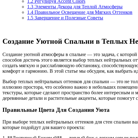
1.2
Регулируя Accent Colors
1.3
Элементы Декора для Теплой Атмосферы
1.4
Правильное Освещение для Мягких Оттенков
1.5
Завершение и Полезные Советы
Создание Уютной Спальни в Теплых Н
Создание уютной атмосферы в спальне — это задача, с котор
способов достичь этого является выбор теплых нейтральных о
создать мягкую и расслабляющую обстановку, способствующую 
комфорт и гармонию. В этой статье мы обсудим, как выбрать и
Выбор теплых нейтральных оттенков для спальни — это не толь
иллюзию простора, что особенно важно в небольших помещени
текстуры, которые сделают пространство более интересным и 
деревянные детали и растительные акценты, которые помогут 
Правильные Цвета Для Создания Уюта
При выборе теплых нейтральных оттенков для стен спальни ва
которые подойдут для вашего проекта:
1. **Доступный Бежевый** — теплый беж с легким серым подт