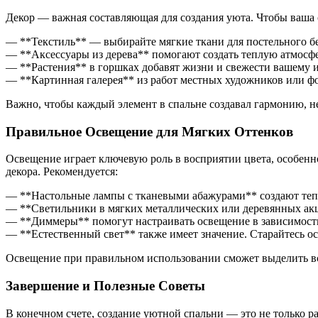
Декор — важная составляющая для создания уюта. Чтобы ваша
— **Текстиль** — выбирайте мягкие ткани для постельного бе
— **Аксессуары из дерева** помогают создать теплую атмосфер
— **Растения** в горшках добавят жизни и свежести вашему ин
— **Картинная галерея** из работ местных художников или 
Важно, чтобы каждый элемент в спальне создавал гармонию, н
Правильное Освещение для Мягких Оттенков
Освещение играет ключевую роль в восприятии цвета, особенн
декора. Рекомендуется:
— **Настольные лампы с тканевыми абажурами** создают теплы
— **Светильники в мягких металлических или деревянных акц
— **Диммеры** помогут настраивать освещение в зависимости
— **Естественный свет** также имеет значение. Старайтесь о
Освещение при правильном использовании сможет выделить вс
Завершение и Полезные Советы
В конечном счете, создание уютной спальни — это не только ра