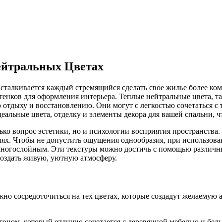
ейтральных Цветах
ой сталкивается каждый стремящийся сделать свое жилье более
ттенков для оформления интерьера. Теплые нейтральные цвета, 
отдыху и восстановлению. Они могут с легкостью сочетаться с 
деальные цвета, отделку и элементы декора для вашей спальни, 
ко вопрос эстетики, но и психологии восприятия пространства.
ях. Чтобы не допустить ощущения однообразия, при использова
многослойным. Эти текстуры можно достичь с помощью различных
создать живую, уютную атмосферу.
жно сосредоточиться на тех цветах, которые создадут желаемую
оном, который отлично сочетается с деревянной мебелью и бел