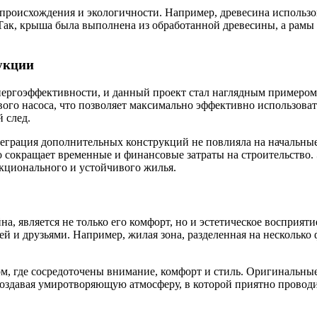
х происхождения и экологичности. Например, древесина использ
Так, крыша была выполнена из обработанной древесины, а рамы 
укции
нергоэффективности, и данный проект стал наглядным примером
вого насоса, что позволяет максимально эффективно использова
 след.
теграция дополнительных конструкций не повлияла на начальны
о сокращает временные и финансовые затраты на строительство.
кционального и устойчивого жилья.
, является не только его комфорт, но и эстетическое восприяти
ьей и друзьями. Например, жилая зона, разделенная на нескольк
ом, где сосредоточены внимание, комфорт и стиль. Оригинальные
создавая умиротворяющую атмосферу, в которой приятно проводи