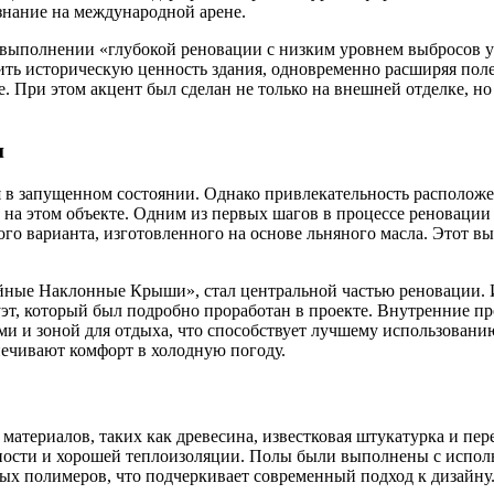
знание на международной арене.
 в выполнении «глубокой реновации с низким уровнем выбросов у
нить историческую ценность здания, одновременно расширяя пол
 При этом акцент был сделан не только на внешней отделке, но
и
ся в запущенном состоянии. Однако привлекательность располож
р на этом объекте. Одним из первых шагов в процессе реновации
го варианта, изготовленного на основе льняного масла. Этот в
ные Наклонные Крыши», стал центральной частью реновации. 
эт, который был подробно проработан в проекте. Внутренние п
ми и зоной для отдыха, что способствует лучшему использовани
печивают комфорт в холодную погоду.
атериалов, таких как древесина, известковая штукатурка и пере
ности и хорошей теплоизоляции. Полы были выполнены с исполь
ых полимеров, что подчеркивает современный подход к дизайну