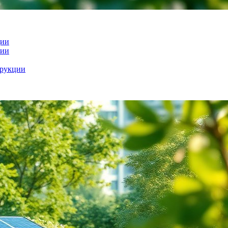
ции
гии
трукции