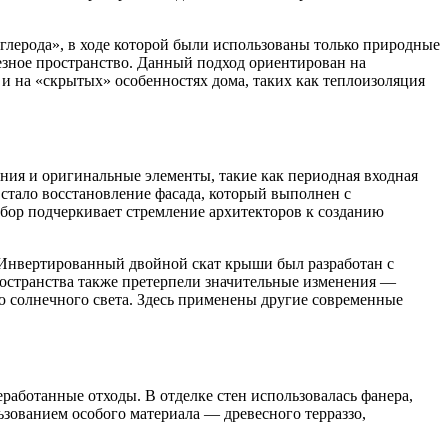
глерода», в ходе которой были использованы только природные
езное пространство. Данный подход ориентирован на
 и на «скрытых» особенностях дома, таких как теплоизоляция
ения и оригинальные элементы, такие как периодная входная
 стало восстановление фасада, который выполнен с
ыбор подчеркивает стремление архитекторов к созданию
Инвертированный двойной скат крыши был разработан с
ространства также претерпели значительные изменения —
ю солнечного света. Здесь применены другие современные
работанные отходы. В отделке стен использовалась фанера,
зованием особого материала — древесного терраззо,
.