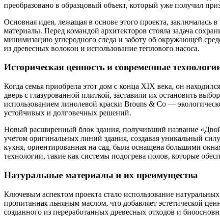
преобразовано в образцовый объект, который уже получил при
Основная идея, лежащая в основе этого проекта, заключалась
материалы. Перед командой архитекторов стояла задача сохра
минимизацию углеродного следа и заботу об окружающей среде.
из древесных волокон и использование теплового насоса.
Историческая ценность и современные технологи
Когда семья приобрела этот дом с конца XIX века, он находил
дверь с глазурованной плиткой, заставили их остановить выбо
использованием линолевой краски Brouns & Co — экологическо
устойчивых и долговечных решений.
Новый расширенный блок здания, получивший название «Двой
учетом оригинальных линий здания, создавая уникальный силу
кухня, ориентированная на сад, была оснащена большими окна
технологии, такие как системы подогрева полов, которые обес
Натуральные материалы и их преимущества
Ключевым аспектом проекта стало использование натуральных м
пропитанная льняным маслом, что добавляет эстетической цен
созданного из переработанных древесных отходов и биоосновн