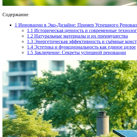
Содержание
1
Инновации в Эко-Дизайне: Пример Успешного Ренова
1.1
Историческая ценность и современные техноло
1.2
Натуральные материалы и их преимущества
1.3
Энергетическая эффективность и съёмные конс
1.4
Эстетика и функциональность как единое целое
1.5
Заключение: Секреты успешной реновации