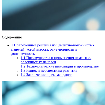
Содержание
1
Современные решения из цементно-волокнистых
панелей: устойчивость, огнеупорность и
долговечность
1.1
Преимущества и применения цементно-
волокнистых панелей
1.2
Технологические инновации в производстве
1.3
Рынок и перспективы развития
1.4
Заключение и рекомендации