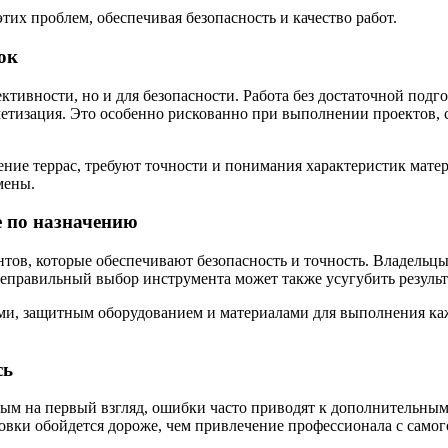
их проблем, обеспечивая безопасность и качество работ.
ок
ивности, но и для безопасности. Работа без достаточной подгот
метизация. Это особенно рискованно при выполнении проектов,
роение террас, требуют точности и понимания характеристик мат
мены.
е по назначению
тов, которые обеспечивают безопасность и точность. Владельц
еправильный выбор инструмента может также усугубить результ
, защитным оборудованием и материалами для выполнения кажд
сь
ым на первый взгляд, ошибки часто приводят к дополнительным
вки обойдется дороже, чем привлечение профессионала с самого