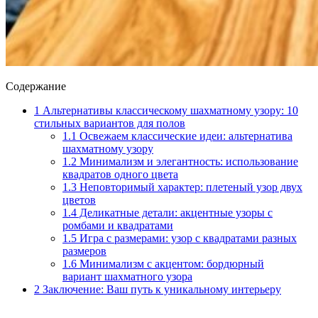
Содержание
1
Альтернативы классическому шахматному узору: 10
стильных вариантов для полов
1.1
Освежаем классические идеи: альтернатива
шахматному узору
1.2
Минимализм и элегантность: использование
квадратов одного цвета
1.3
Неповторимый характер: плетеный узор двух
цветов
1.4
Деликатные детали: акцентные узоры с
ромбами и квадратами
1.5
Игра с размерами: узор с квадратами разных
размеров
1.6
Минимализм с акцентом: бордюрный
вариант шахматного узора
2
Заключение: Ваш путь к уникальному интерьеру